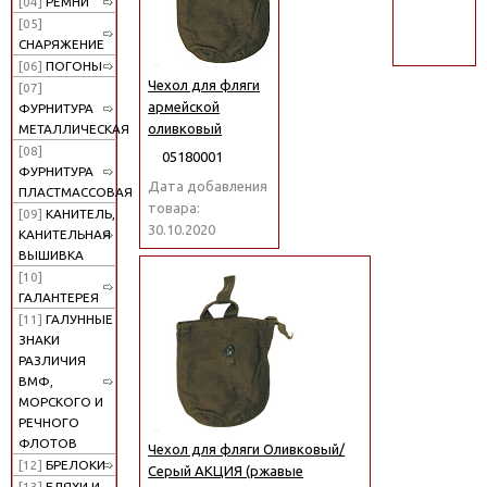
[04]
РЕМНИ
поиск
[05]
СНАРЯЖЕНИЕ
[06]
ПОГОНЫ
Чехол для фляги
[07]
армейской
ФУРНИТУРА
оливковый
МЕТАЛЛИЧЕСКАЯ
[08]
05180001
ФУРНИТУРА
Дата добавления
ПЛАСТМАССОВАЯ
товара:
[09]
КАНИТЕЛЬ,
30.10.2020
КАНИТЕЛЬНАЯ
ВЫШИВКА
[10]
ГАЛАНТЕРЕЯ
[11]
ГАЛУННЫЕ
ЗНАКИ
РАЗЛИЧИЯ
ВМФ,
МОРСКОГО И
РЕЧНОГО
ФЛОТОВ
Чехол для фляги Оливковый/
[12]
БРЕЛОКИ
Серый АКЦИЯ (ржавые
[13]
БЛЯХИ И