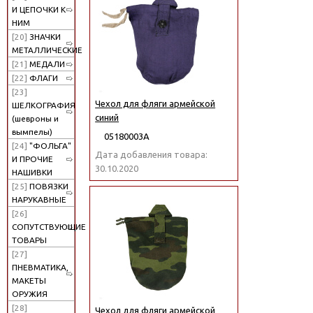
И ЦЕПОЧКИ К
НИМ
[20]
ЗНАЧКИ
МЕТАЛЛИЧЕСКИЕ
[21]
МЕДАЛИ
[22]
ФЛАГИ
[23]
Чехол для фляги армейской
ШЕЛКОГРАФИЯ
синий
(шевроны и
вымпелы)
05180003А
[24]
"ФОЛЬГА"
Дата добавления товара:
И ПРОЧИЕ
30.10.2020
НАШИВКИ
[25]
ПОВЯЗКИ
НАРУКАВНЫЕ
[26]
СОПУТСТВУЮЩИЕ
ТОВАРЫ
[27]
ПНЕВМАТИКА,
МАКЕТЫ
ОРУЖИЯ
[28]
Чехол для фляги армейской