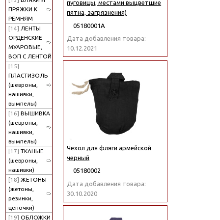
пуговицы, местами выцветшие
ПРЯЖКИ К
пятна, загрязнения)
РЕМНЯМ
05180001А
[14]
ЛЕНТЫ
ОРДЕНСКИЕ
Дата добавления товара:
МУАРОВЫЕ,
10.12.2021
ВОП С ЛЕНТОЙ
[15]
ПЛАСТИЗОЛЬ
(шевроны,
нашивки,
вымпелы)
[16]
ВЫШИВКА
(шевроны,
нашивки,
вымпелы)
Чехол для фляги армейской
[17]
ТКАНЫЕ
черный
(шевроны,
нашивки)
05180002
[18]
ЖЕТОНЫ
Дата добавления товара:
(жетоны,
30.10.2020
резинки,
цепочки)
[19]
ОБЛОЖКИ