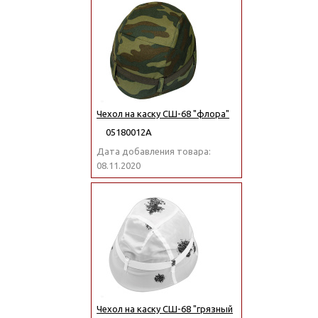
Чехол на каску СШ-68 "флора"
05180012А
Дата добавления товара:
08.11.2020
Чехол на каску СШ-68 "грязный