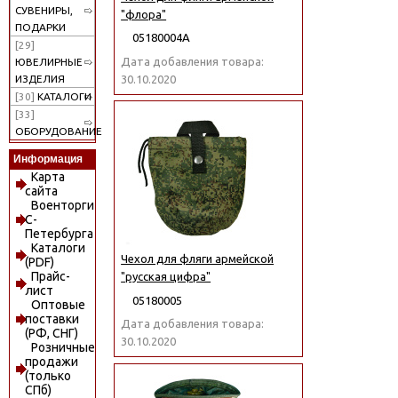
СУВЕНИРЫ,
"флора"
ПОДАРКИ
05180004А
[29]
Дата добавления товара:
ЮВЕЛИРНЫЕ
30.10.2020
ИЗДЕЛИЯ
[30]
КАТАЛОГИ
[33]
ОБОРУДОВАНИЕ
Информация
Карта
сайта
Военторги
С-
Петербурга
Каталоги
Чехол для фляги армейской
(PDF)
Прайс-
"русская цифра"
лист
05180005
Оптовые
поставки
Дата добавления товара:
(РФ, СНГ)
30.10.2020
Розничные
продажи
(только
СПб)