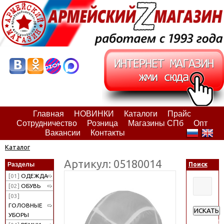
Главная
НОВИНКИ
Каталоги
Прайс
Сотрудничество
Розница
Магазины СПб
Опт
Вакансии
Контакты
Каталог
Артикул: 05180014
Разделы
Поиск
[01]
ОДЕЖДА
[02]
ОБУВЬ
[03]
ГОЛОВНЫЕ
ИСКАТЬ
УБОРЫ
Расширен