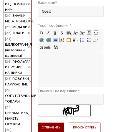
Ваше имя
*
И ЦЕПОЧКИ К
НИМ
[20]
ЗНАЧКИ
МЕТАЛЛИЧЕСКИЕ
Текст сообщения
*
[21]
МЕДАЛИ
[22]
ФЛАГИ
[23]
ШЕЛКОГРАФИЯ
(шевроны и
вымпелы)
[24]
"ФОЛЬГА"
И ПРОЧИЕ
НАШИВКИ
[25]
ПОВЯЗКИ
НАРУКАВНЫЕ
[26]
Символы на картинке
*
СОПУТСТВУЮЩИЕ
ТОВАРЫ
[27]
ПНЕВМАТИКА,
МАКЕТЫ
ОРУЖИЯ
[28]