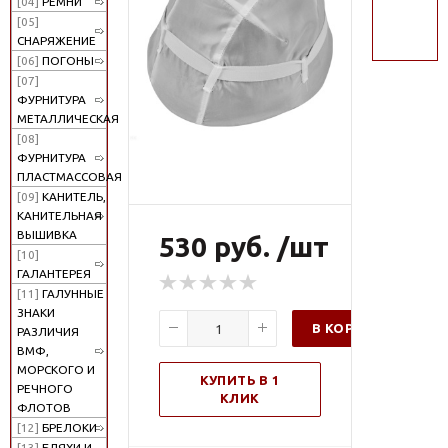
[04]
РЕМНИ
поиск
[05]
СНАРЯЖЕНИЕ
[06]
ПОГОНЫ
[07]
ФУРНИТУРА
МЕТАЛЛИЧЕСКАЯ
[08]
ФУРНИТУРА
ПЛАСТМАССОВАЯ
[09]
КАНИТЕЛЬ,
КАНИТЕЛЬНАЯ
ВЫШИВКА
530 руб. /шт
[10]
ГАЛАНТЕРЕЯ
[11]
ГАЛУННЫЕ
ЗНАКИ
В КОРЗИНУ
РАЗЛИЧИЯ
ВМФ,
МОРСКОГО И
КУПИТЬ В 1
РЕЧНОГО
КЛИК
ФЛОТОВ
[12]
БРЕЛОКИ
[13]
БЛЯХИ И