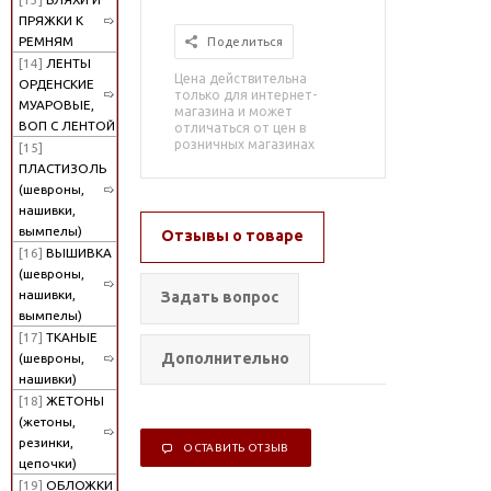
ПРЯЖКИ К
РЕМНЯМ
Поделиться
[14]
ЛЕНТЫ
Цена действительна
ОРДЕНСКИЕ
только для интернет-
МУАРОВЫЕ,
магазина и может
ВОП С ЛЕНТОЙ
отличаться от цен в
розничных магазинах
[15]
ПЛАСТИЗОЛЬ
(шевроны,
нашивки,
вымпелы)
Отзывы о товаре
[16]
ВЫШИВКА
(шевроны,
нашивки,
Задать вопрос
вымпелы)
[17]
ТКАНЫЕ
Дополнительно
(шевроны,
нашивки)
[18]
ЖЕТОНЫ
(жетоны,
резинки,
ОСТАВИТЬ ОТЗЫВ
цепочки)
[19]
ОБЛОЖКИ