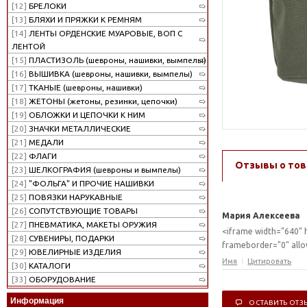
[12]
БРЕЛОКИ
[13]
БЛЯХИ И ПРЯЖКИ К РЕМНЯМ
[14]
ЛЕНТЫ ОРДЕНСКИЕ МУАРОВЫЕ, ВОП С
ЛЕНТОЙ
[15]
ПЛАСТИЗОЛЬ (шевроны, нашивки, вымпелы)
[16]
ВЫШИВКА (шевроны, нашивки, вымпелы)
[17]
ТКАНЫЕ (шевроны, нашивки)
[18]
ЖЕТОНЫ (жетоны, резинки, цепочки)
[19]
ОБЛОЖКИ И ЦЕПОЧКИ К НИМ
[20]
ЗНАЧКИ МЕТАЛЛИЧЕСКИЕ
[21]
МЕДАЛИ
[22]
ФЛАГИ
Отзывы о тов
[23]
ШЕЛКОГРАФИЯ (шевроны и вымпелы)
[24]
"ФОЛЬГА" И ПРОЧИЕ НАШИВКИ
[25]
ПОВЯЗКИ НАРУКАВНЫЕ
[26]
СОПУТСТВУЮЩИЕ ТОВАРЫ
Мария Алексеева
[27]
ПНЕВМАТИКА, МАКЕТЫ ОРУЖИЯ
<iframe width="640" 
[28]
СУВЕНИРЫ, ПОДАРКИ
frameborder="0" allow
[29]
ЮВЕЛИРНЫЕ ИЗДЕЛИЯ
Имя
Цитировать
[30]
КАТАЛОГИ
[33]
ОБОРУДОВАНИЕ
Информация
ОСТАВИТЬ ОТЗ