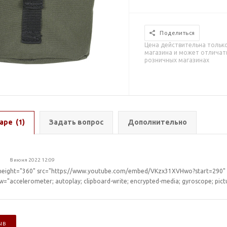
Поделиться
Цена действительна тольк
магазина и может отличать
розничных магазинах
аре
(1)
Задать вопрос
Дополнительно
8 июня 2022 12:09
height="360" src="https://www.youtube.com/embed/VKzx31XVHwo?start=290" t
="accelerometer; autoplay; clipboard-write; encrypted-media; gyroscope; pictu
ЫВ