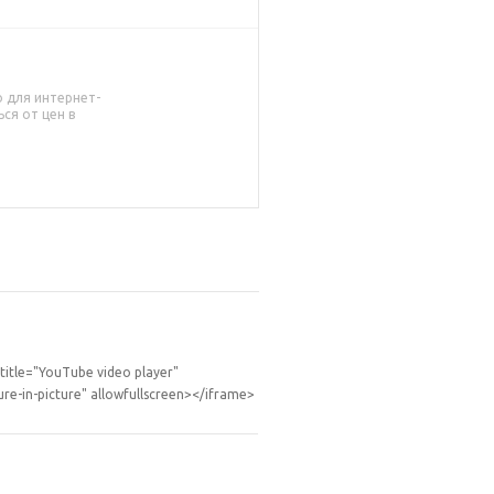
о для интернет-
ся от цен в
itle="YouTube video player"
re-in-picture" allowfullscreen></iframe>