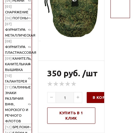
[04]
РЕМНИ
поиск
[05]
СНАРЯЖЕНИЕ
[06]
ПОГОНЫ
[07]
ФУРНИТУРА
МЕТАЛЛИЧЕСКАЯ
[08]
ФУРНИТУРА
ПЛАСТМАССОВАЯ
[09]
КАНИТЕЛЬ,
КАНИТЕЛЬНАЯ
ВЫШИВКА
350 руб. /шт
[10]
ГАЛАНТЕРЕЯ
[11]
ГАЛУННЫЕ
ЗНАКИ
В КОРЗИНУ
РАЗЛИЧИЯ
ВМФ,
МОРСКОГО И
КУПИТЬ В 1
РЕЧНОГО
КЛИК
ФЛОТОВ
[12]
БРЕЛОКИ
[13]
БЛЯХИ И