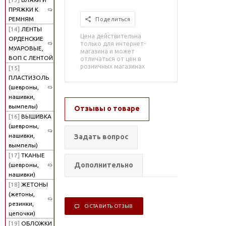
ПРЯЖКИ К
РЕМНЯМ
Поделиться
[14]
ЛЕНТЫ
Цена действительна
ОРДЕНСКИЕ
только для интернет-
МУАРОВЫЕ,
магазина и может
ВОП С ЛЕНТОЙ
отличаться от цен в
розничных магазинах
[15]
ПЛАСТИЗОЛЬ
(шевроны,
нашивки,
вымпелы)
Отзывы о товаре
[16]
ВЫШИВКА
(шевроны,
нашивки,
Задать вопрос
вымпелы)
[17]
ТКАНЫЕ
Дополнительно
(шевроны,
нашивки)
[18]
ЖЕТОНЫ
(жетоны,
резинки,
ОСТАВИТЬ ОТЗЫВ
цепочки)
[19]
ОБЛОЖКИ