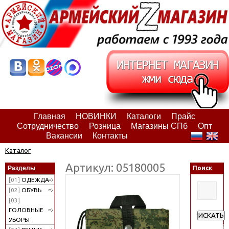
Главная
НОВИНКИ
Каталоги
Прайс
Сотрудничество
Розница
Магазины СПб
Опт
Вакансии
Контакты
Каталог
Артикул: 05180005
Разделы
Поиск
[01]
ОДЕЖДА
[02]
ОБУВЬ
[03]
ГОЛОВНЫЕ
ИСКАТЬ
УБОРЫ
Расширен