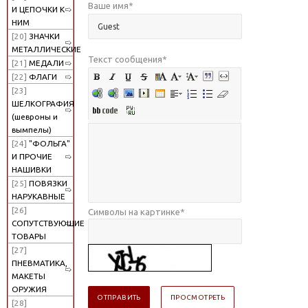
Ваше имя
*
И ЦЕПОЧКИ К
НИМ
[20]
ЗНАЧКИ
МЕТАЛЛИЧЕСКИЕ
Текст сообщения
*
[21]
МЕДАЛИ
[22]
ФЛАГИ
[23]
ШЕЛКОГРАФИЯ
(шевроны и
вымпелы)
[24]
"ФОЛЬГА"
И ПРОЧИЕ
НАШИВКИ
[25]
ПОВЯЗКИ
НАРУКАВНЫЕ
[26]
Символы на картинке
*
СОПУТСТВУЮЩИЕ
ТОВАРЫ
[27]
ПНЕВМАТИКА,
МАКЕТЫ
ОРУЖИЯ
[28]