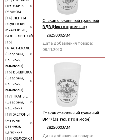
ПРЯЖКИ К
РЕМНЯМ
[14]
ЛЕНТЫ
Стакан стеклянный граненый
ОРДЕНСКИЕ
ВДВ (Никто кроме нас)
МУАРОВЫЕ,
28250002АМ
ВОП С ЛЕНТОЙ
[15]
Дата добавления товара:
ПЛАСТИЗОЛЬ
08.11.2020
(шевроны,
нашивки,
вымпелы)
[16]
ВЫШИВКА
(шевроны,
нашивки,
вымпелы)
[17]
ТКАНЫЕ
(шевроны,
нашивки)
Стакан стеклянный граненый
[18]
ЖЕТОНЫ
ВМФ (За тех, кто в море)
(жетоны,
резинки,
28250003АМ
цепочки)
Дата добавления товара:
[19]
ОБЛОЖКИ