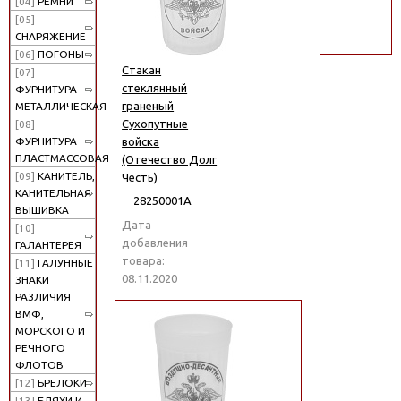
[04]
РЕМНИ
поиск
[05]
СНАРЯЖЕНИЕ
[06]
ПОГОНЫ
Стакан
[07]
стеклянный
ФУРНИТУРА
граненый
МЕТАЛЛИЧЕСКАЯ
Сухопутные
[08]
войска
ФУРНИТУРА
ПЛАСТМАССОВАЯ
(Отечество Долг
[09]
КАНИТЕЛЬ,
Честь)
КАНИТЕЛЬНАЯ
28250001А
ВЫШИВКА
Дата
[10]
добавления
ГАЛАНТЕРЕЯ
товара:
[11]
ГАЛУННЫЕ
08.11.2020
ЗНАКИ
РАЗЛИЧИЯ
ВМФ,
МОРСКОГО И
РЕЧНОГО
ФЛОТОВ
[12]
БРЕЛОКИ
[13]
БЛЯХИ И