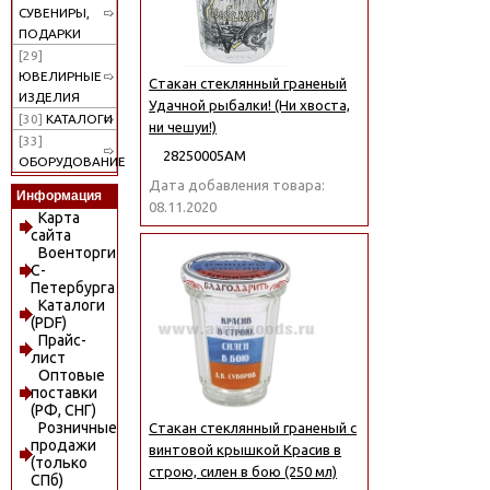
СУВЕНИРЫ,
ПОДАРКИ
[29]
ЮВЕЛИРНЫЕ
Стакан стеклянный граненый
ИЗДЕЛИЯ
Удачной рыбалки! (Ни хвоста,
[30]
КАТАЛОГИ
ни чешуи!)
[33]
28250005АМ
ОБОРУДОВАНИЕ
Дата добавления товара:
Информация
08.11.2020
Карта
сайта
Военторги
С-
Петербурга
Каталоги
(PDF)
Прайс-
лист
Оптовые
поставки
(РФ, СНГ)
Розничные
Стакан стеклянный граненый с
продажи
винтовой крышкой Красив в
(только
строю, силен в бою (250 мл)
СПб)