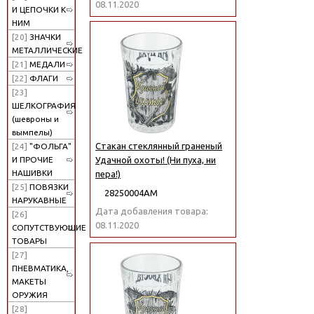
08.11.2020
И ЦЕПОЧКИ К
НИМ
[20]
ЗНАЧКИ
МЕТАЛЛИЧЕСКИЕ
[21]
МЕДАЛИ
[22]
ФЛАГИ
[23]
ШЕЛКОГРАФИЯ
(шевроны и
вымпелы)
Стакан стеклянный граненый
[24]
"ФОЛЬГА"
И ПРОЧИЕ
Удачной охоты! (Ни пуха, ни
НАШИВКИ
пера!)
[25]
ПОВЯЗКИ
28250004АМ
НАРУКАВНЫЕ
Дата добавления товара:
[26]
08.11.2020
СОПУТСТВУЮЩИЕ
ТОВАРЫ
[27]
ПНЕВМАТИКА,
МАКЕТЫ
ОРУЖИЯ
[28]