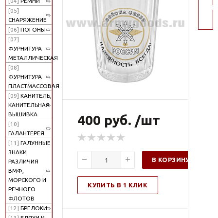
[04]
РЕМНИ
пои
[05]
СНАРЯЖЕНИЕ
[06]
ПОГОНЫ
[07]
ФУРНИТУРА
МЕТАЛЛИЧЕСКАЯ
[08]
ФУРНИТУРА
ПЛАСТМАССОВАЯ
[09]
КАНИТЕЛЬ,
КАНИТЕЛЬНАЯ
ВЫШИВКА
400 руб. /шт
[10]
ГАЛАНТЕРЕЯ
[11]
ГАЛУННЫЕ
ЗНАКИ
В КОРЗИНУ
РАЗЛИЧИЯ
ВМФ,
МОРСКОГО И
КУПИТЬ В 1 КЛИК
РЕЧНОГО
ФЛОТОВ
[12]
БРЕЛОКИ
[13]
БЛЯХИ И