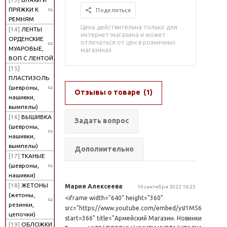
ПРЯЖКИ К
Поделиться
РЕМНЯМ
Цена действительна только для
[14]
ЛЕНТЫ
интернет-магазина и может
ОРДЕНСКИЕ
отличаться от цен в розничных
МУАРОВЫЕ,
магазинах
ВОП С ЛЕНТОЙ
[15]
ПЛАСТИЗОЛЬ
(шевроны,
Отзывы о товаре
(1)
нашивки,
вымпелы)
[16]
ВЫШИВКА
Задать вопрос
(шевроны,
нашивки,
вымпелы)
Дополнительно
[17]
ТКАНЫЕ
(шевроны,
нашивки)
[18]
ЖЕТОНЫ
Мария Алексеева
14 сентября 2022 16:25
(жетоны,
<iframe width="640" height="360"
резинки,
src="https://www.youtube.com/embed/ysI1M560Oqk?
цепочки)
start=366" title="Армейский Магазин. Новинки.
[19]
ОБЛОЖКИ