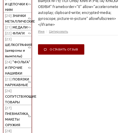
Выпуск №79/ ПОГОНЫ/ КНИГИ УЧЕТА/ КРАСКА ДЛЯ
И ЦЕПОЧКИ К
ОБУВИ" frameborder="0" allow="accelerometer;
НИМ
autoplay; clipboard-write; encrypted-media;
[20]
ЗНАЧКИ
gyroscope; picture-in-picture" allowfullscreen>
МЕТАЛЛИЧЕСКИЕ
</iframe>
[21]
МЕДАЛИ
Имя
Цитировать
[22]
ФЛАГИ
[23]
ШЕЛКОГРАФИЯ
ОСТАВИТЬ ОТЗЫВ
(шевроны и
вымпелы)
[24]
"ФОЛЬГА"
И ПРОЧИЕ
НАШИВКИ
[25]
ПОВЯЗКИ
НАРУКАВНЫЕ
[26]
СОПУТСТВУЮЩИЕ
ТОВАРЫ
[27]
ПНЕВМАТИКА,
МАКЕТЫ
ОРУЖИЯ
[28]