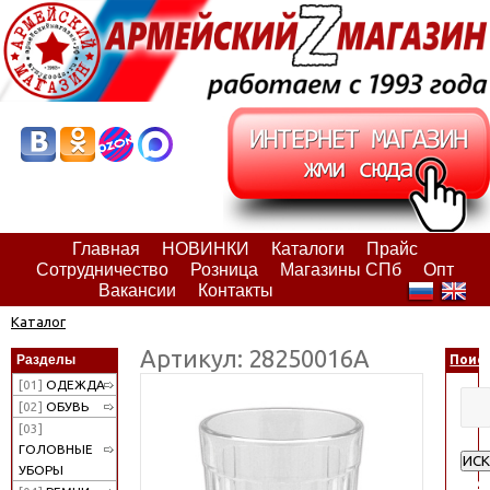
Главная
НОВИНКИ
Каталоги
Прайс
Сотрудничество
Розница
Магазины СПб
Опт
Вакансии
Контакты
Каталог
Артикул: 28250016А
Разделы
Поис
[01]
ОДЕЖДА
[02]
ОБУВЬ
[03]
ГОЛОВНЫЕ
ИСК
УБОРЫ
Рас