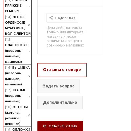
ПРЯЖКИ К
РЕМНЯМ
[14]
ЛЕНТЫ
Поделиться
ОРДЕНСКИЕ
Цена действительна
МУАРОВЫЕ,
только для интернет-
ВОП С ЛЕНТОЙ
магазина и может
[15]
отличаться от цен в
ПЛАСТИЗОЛЬ
розничных магазинах
(шевроны,
нашивки,
вымпелы)
[16]
ВЫШИВКА
Отзывы о товаре
(шевроны,
нашивки,
вымпелы)
Задать вопрос
[17]
ТКАНЫЕ
(шевроны,
нашивки)
Дополнительно
[18]
ЖЕТОНЫ
(жетоны,
резинки,
цепочки)
ОСТАВИТЬ ОТЗЫВ
[19]
ОБЛОЖКИ