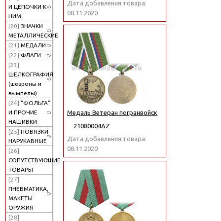
Дата добавления товара:
И ЦЕПОЧКИ К
08.11.2020
НИМ
[20]
ЗНАЧКИ
МЕТАЛЛИЧЕСКИЕ
[21]
МЕДАЛИ
[22]
ФЛАГИ
[23]
ШЕЛКОГРАФИЯ
(шевроны и
вымпелы)
[24]
"ФОЛЬГА"
И ПРОЧИЕ
Медаль Ветеран погранвойск
НАШИВКИ
21080004АZ
[25]
ПОВЯЗКИ
Дата добавления товара:
НАРУКАВНЫЕ
08.11.2020
[26]
СОПУТСТВУЮЩИЕ
ТОВАРЫ
[27]
ПНЕВМАТИКА,
МАКЕТЫ
ОРУЖИЯ
[28]