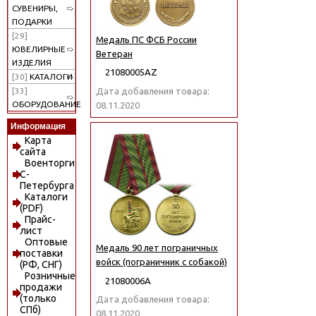
СУВЕНИРЫ,
ПОДАРКИ
[29]
Медаль ПС ФСБ России
ЮВЕЛИРНЫЕ
Ветеран
ИЗДЕЛИЯ
21080005АZ
[30]
КАТАЛОГИ
Дата добавления товара:
[33]
ОБОРУДОВАНИЕ
08.11.2020
Информация
Карта
сайта
Военторги
С-
Петербурга
Каталоги
(PDF)
Прайс-
лист
Оптовые
Медаль 90 лет пограничных
поставки
войск (пограничник с собакой)
(РФ, СНГ)
Розничные
21080006А
продажи
(только
Дата добавления товара:
СПб)
08.11.2020