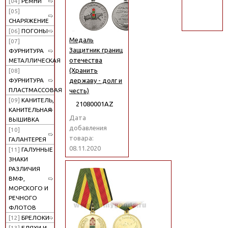
[04]
РЕМНИ
поиск
[05]
СНАРЯЖЕНИЕ
[06]
ПОГОНЫ
Медаль
[07]
Защитник границ
ФУРНИТУРА
отечества
МЕТАЛЛИЧЕСКАЯ
(Хранить
[08]
державу - долг и
ФУРНИТУРА
ПЛАСТМАССОВАЯ
честь)
[09]
КАНИТЕЛЬ,
21080001АZ
КАНИТЕЛЬНАЯ
Дата
ВЫШИВКА
добавления
[10]
товара:
ГАЛАНТЕРЕЯ
08.11.2020
[11]
ГАЛУННЫЕ
ЗНАКИ
РАЗЛИЧИЯ
ВМФ,
МОРСКОГО И
РЕЧНОГО
ФЛОТОВ
[12]
БРЕЛОКИ
[13]
БЛЯХИ И