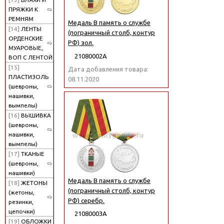
ПРЯЖКИ К
РЕМНЯМ
Медаль В память о службе
[14]
ЛЕНТЫ
(пограничный столб, контур
ОРДЕНСКИЕ
РФ) зол.
МУАРОВЫЕ,
21080002А
ВОП С ЛЕНТОЙ
[15]
Дата добавления товара:
ПЛАСТИЗОЛЬ
08.11.2020
(шевроны,
нашивки,
вымпелы)
[16]
ВЫШИВКА
(шевроны,
нашивки,
вымпелы)
[17]
ТКАНЫЕ
(шевроны,
нашивки)
Медаль В память о службе
[18]
ЖЕТОНЫ
(пограничный столб, контур
(жетоны,
РФ) серебр.
резинки,
цепочки)
21080003А
[19]
ОБЛОЖКИ