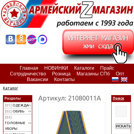
Главная
НОВИНКИ
Каталоги
Прайс
Сотрудничество
Розница
Магазины СПб
Опт
Вакансии
Контакты
Каталог
Артикул: 21080011А
Разделы
Поиск
[01]
ОДЕЖДА
[02]
ОБУВЬ
[03]
ГОЛОВНЫЕ
ИСКАТЬ
УБОРЫ
Расширен