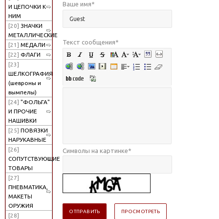
Ваше имя
*
И ЦЕПОЧКИ К
НИМ
[20]
ЗНАЧКИ
МЕТАЛЛИЧЕСКИЕ
Текст сообщения
*
[21]
МЕДАЛИ
[22]
ФЛАГИ
[23]
ШЕЛКОГРАФИЯ
(шевроны и
вымпелы)
[24]
"ФОЛЬГА"
И ПРОЧИЕ
НАШИВКИ
[25]
ПОВЯЗКИ
НАРУКАВНЫЕ
[26]
Символы на картинке
*
СОПУТСТВУЮЩИЕ
ТОВАРЫ
[27]
ПНЕВМАТИКА,
МАКЕТЫ
ОРУЖИЯ
[28]