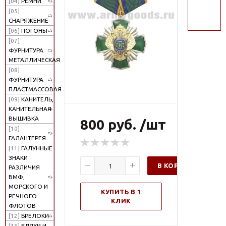
[04]
РЕМНИ
поиск
[05]
СНАРЯЖЕНИЕ
[06]
ПОГОНЫ
[07]
ФУРНИТУРА
МЕТАЛЛИЧЕСКАЯ
[08]
ФУРНИТУРА
ПЛАСТМАССОВАЯ
[09]
КАНИТЕЛЬ,
КАНИТЕЛЬНАЯ
ВЫШИВКА
800 руб. /шт
[10]
ГАЛАНТЕРЕЯ
[11]
ГАЛУННЫЕ
ЗНАКИ
В КОРЗИНУ
РАЗЛИЧИЯ
ВМФ,
МОРСКОГО И
КУПИТЬ В 1
РЕЧНОГО
КЛИК
ФЛОТОВ
[12]
БРЕЛОКИ
[13]
БЛЯХИ И