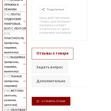
ПРЯЖКИ К
РЕМНЯМ
Поделиться
[14]
ЛЕНТЫ
Цена действительна
ОРДЕНСКИЕ
только для интернет-
МУАРОВЫЕ,
магазина и может
ВОП С ЛЕНТОЙ
отличаться от цен в
розничных магазинах
[15]
ПЛАСТИЗОЛЬ
(шевроны,
нашивки,
вымпелы)
Отзывы о товаре
[16]
ВЫШИВКА
(шевроны,
нашивки,
Задать вопрос
вымпелы)
[17]
ТКАНЫЕ
Дополнительно
(шевроны,
нашивки)
[18]
ЖЕТОНЫ
(жетоны,
резинки,
ОСТАВИТЬ ОТЗЫВ
цепочки)
[19]
ОБЛОЖКИ