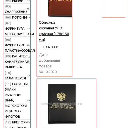
[04]
РЕМНИ
поиск
[05]
СНАРЯЖЕНИЕ
[06]
ПОГОНЫ
Обложка
[07]
кожаная УЛО
ФУРНИТУРА
красная (178x130
МЕТАЛЛИЧЕСКАЯ
мм)
[08]
ФУРНИТУРА
19070001
ПЛАСТМАССОВАЯ
Дата
[09]
КАНИТЕЛЬ,
добавления
КАНИТЕЛЬНАЯ
товара:
ВЫШИВКА
30.10.2020
[10]
ГАЛАНТЕРЕЯ
[11]
ГАЛУННЫЕ
ЗНАКИ
РАЗЛИЧИЯ
ВМФ,
МОРСКОГО И
РЕЧНОГО
ФЛОТОВ
[12]
БРЕЛОКИ
[13]
БЛЯХИ И