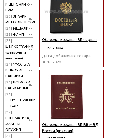
И ЦЕПОЧКИ К
НИМ
[20]
ЗНАЧКИ
МЕТАЛЛИЧЕСКИЕ
[21]
МЕДАЛИ
[22]
ФЛАГИ
Обложка кожаная ВБ черная
[23]
ШЕЛКОГРАФИЯ
19070004
(шевроны и
Дата добавления товара:
вымпелы)
30.10.2020
[24]
"ФОЛЬГА"
И ПРОЧИЕ
НАШИВКИ
[25]
ПОВЯЗКИ
НАРУКАВНЫЕ
[26]
СОПУТСТВУЮЩИЕ
ТОВАРЫ
[27]
ПНЕВМАТИКА,
МАКЕТЫ
Обложка кожаная ВБ ВВ МВД
ОРУЖИЯ
России (красная)
[28]