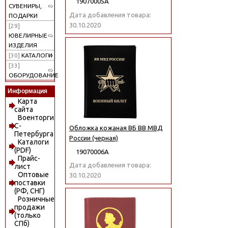
19070005А
СУВЕНИРЫ,
Дата добавления товара:
ПОДАРКИ
30.10.2020
[29]
ЮВЕЛИРНЫЕ
ИЗДЕЛИЯ
[30]
КАТАЛОГИ
[33]
ОБОРУДОВАНИЕ
Информация
Карта
сайта
Военторги
С-
Обложка кожаная ВБ ВВ МВД
Петербурга
России (черная)
Каталоги
(PDF)
19070006А
Прайс-
Дата добавления товара:
лист
Оптовые
30.10.2020
поставки
(РФ, СНГ)
Розничные
продажи
(только
СПб)