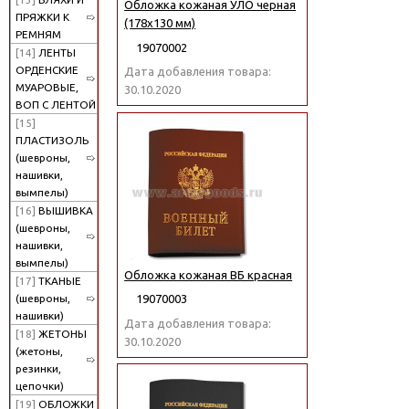
Обложка кожаная УЛО черная
ПРЯЖКИ К
(178x130 мм)
РЕМНЯМ
19070002
[14]
ЛЕНТЫ
ОРДЕНСКИЕ
Дата добавления товара:
МУАРОВЫЕ,
30.10.2020
ВОП С ЛЕНТОЙ
[15]
ПЛАСТИЗОЛЬ
(шевроны,
нашивки,
вымпелы)
[16]
ВЫШИВКА
(шевроны,
нашивки,
вымпелы)
Обложка кожаная ВБ красная
[17]
ТКАНЫЕ
(шевроны,
19070003
нашивки)
Дата добавления товара:
[18]
ЖЕТОНЫ
30.10.2020
(жетоны,
резинки,
цепочки)
[19]
ОБЛОЖКИ