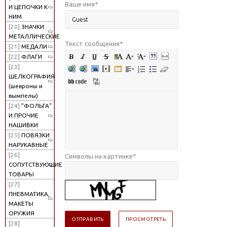
Ваше имя
*
И ЦЕПОЧКИ К
НИМ
[20]
ЗНАЧКИ
МЕТАЛЛИЧЕСКИЕ
Текст сообщения
*
[21]
МЕДАЛИ
[22]
ФЛАГИ
[23]
ШЕЛКОГРАФИЯ
(шевроны и
вымпелы)
[24]
"ФОЛЬГА"
И ПРОЧИЕ
НАШИВКИ
[25]
ПОВЯЗКИ
НАРУКАВНЫЕ
[26]
Символы на картинке
*
СОПУТСТВУЮЩИЕ
ТОВАРЫ
[27]
ПНЕВМАТИКА,
МАКЕТЫ
ОРУЖИЯ
[28]