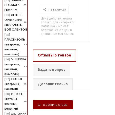
ПРЯЖКИ К
РЕМНЯМ
Поделиться
[14]
ЛЕНТЫ
Цена действительна
ОРДЕНСКИЕ
только для интернет-
МУАРОВЫЕ,
магазина и может
ВОП С ЛЕНТОЙ
отличаться от цен в
розничных магазинах
[15]
ПЛАСТИЗОЛЬ
(шевроны,
нашивки,
вымпелы)
Отзывы о товаре
[16]
ВЫШИВКА
(шевроны,
нашивки,
Задать вопрос
вымпелы)
[17]
ТКАНЫЕ
Дополнительно
(шевроны,
нашивки)
[18]
ЖЕТОНЫ
(жетоны,
резинки,
ОСТАВИТЬ ОТЗЫВ
цепочки)
[19]
ОБЛОЖКИ