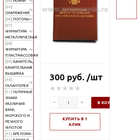
[04]
РЕМНИ
поиск
[05]
СНАРЯЖЕНИЕ
[06]
ПОГОНЫ
[07]
ФУРНИТУРА
МЕТАЛЛИЧЕСКАЯ
[08]
ФУРНИТУРА
ПЛАСТМАССОВАЯ
[09]
КАНИТЕЛЬ,
КАНИТЕЛЬНАЯ
ВЫШИВКА
300 руб. /шт
[10]
ГАЛАНТЕРЕЯ
[11]
ГАЛУННЫЕ
ЗНАКИ
В КОРЗИНУ
РАЗЛИЧИЯ
ВМФ,
МОРСКОГО И
КУПИТЬ В 1
РЕЧНОГО
КЛИК
ФЛОТОВ
[12]
БРЕЛОКИ
[13]
БЛЯХИ И