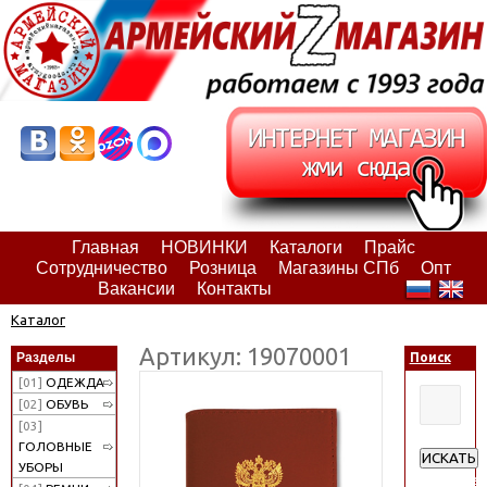
Главная
НОВИНКИ
Каталоги
Прайс
Сотрудничество
Розница
Магазины СПб
Опт
Вакансии
Контакты
Каталог
Артикул: 19070001
Разделы
Поиск
[01]
ОДЕЖДА
[02]
ОБУВЬ
[03]
ГОЛОВНЫЕ
ИСКАТЬ
УБОРЫ
Расширен