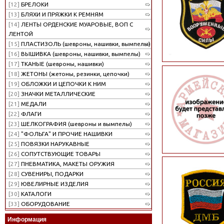
[12]
БРЕЛОКИ
[13]
БЛЯХИ И ПРЯЖКИ К РЕМНЯМ
[14]
ЛЕНТЫ ОРДЕНСКИЕ МУАРОВЫЕ, ВОП С
ЛЕНТОЙ
[15]
ПЛАСТИЗОЛЬ (шевроны, нашивки, вымпелы)
[16]
ВЫШИВКА (шевроны, нашивки, вымпелы)
[17]
ТКАНЫЕ (шевроны, нашивки)
[18]
ЖЕТОНЫ (жетоны, резинки, цепочки)
[19]
ОБЛОЖКИ И ЦЕПОЧКИ К НИМ
[20]
ЗНАЧКИ МЕТАЛЛИЧЕСКИЕ
[21]
МЕДАЛИ
[22]
ФЛАГИ
[23]
ШЕЛКОГРАФИЯ (шевроны и вымпелы)
[24]
"ФОЛЬГА" И ПРОЧИЕ НАШИВКИ
[25]
ПОВЯЗКИ НАРУКАВНЫЕ
[26]
СОПУТСТВУЮЩИЕ ТОВАРЫ
[27]
ПНЕВМАТИКА, МАКЕТЫ ОРУЖИЯ
[28]
СУВЕНИРЫ, ПОДАРКИ
[29]
ЮВЕЛИРНЫЕ ИЗДЕЛИЯ
[30]
КАТАЛОГИ
[33]
ОБОРУДОВАНИЕ
Информация