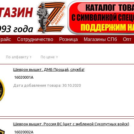
райс
Сотрудничество
Розница
Магазины СПб
Опт
По алфавиту
По цене
Шеврон вышит. ДМБ Прощай, служба!
16020001А
Дата добавления товара: 30.10.2020
Шеврон вышит. Россия ВС (щит с эмблемой Сухопутных войск)
16020002А