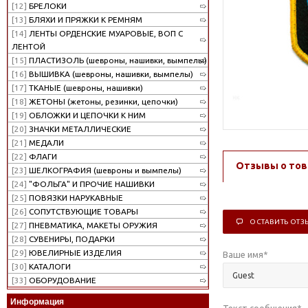
[12]
БРЕЛОКИ
[13]
БЛЯХИ И ПРЯЖКИ К РЕМНЯМ
[14]
ЛЕНТЫ ОРДЕНСКИЕ МУАРОВЫЕ, ВОП С
ЛЕНТОЙ
[15]
ПЛАСТИЗОЛЬ (шевроны, нашивки, вымпелы)
[16]
ВЫШИВКА (шевроны, нашивки, вымпелы)
[17]
ТКАНЫЕ (шевроны, нашивки)
[18]
ЖЕТОНЫ (жетоны, резинки, цепочки)
[19]
ОБЛОЖКИ И ЦЕПОЧКИ К НИМ
[20]
ЗНАЧКИ МЕТАЛЛИЧЕСКИЕ
[21]
МЕДАЛИ
[22]
ФЛАГИ
Отзывы о тов
[23]
ШЕЛКОГРАФИЯ (шевроны и вымпелы)
[24]
"ФОЛЬГА" И ПРОЧИЕ НАШИВКИ
[25]
ПОВЯЗКИ НАРУКАВНЫЕ
[26]
СОПУТСТВУЮЩИЕ ТОВАРЫ
ОСТАВИТЬ ОТЗ
[27]
ПНЕВМАТИКА, МАКЕТЫ ОРУЖИЯ
[28]
СУВЕНИРЫ, ПОДАРКИ
[29]
ЮВЕЛИРНЫЕ ИЗДЕЛИЯ
Ваше имя
*
[30]
КАТАЛОГИ
[33]
ОБОРУДОВАНИЕ
Информация
Текст сообщения
*