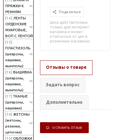
ПРЯЖКИ К
РЕМНЯМ
Поделиться
[14]
ЛЕНТЫ
Цена действительна
ОРДЕНСКИЕ
только для интернет-
МУАРОВЫЕ,
магазина и может
ВОП С ЛЕНТОЙ
отличаться от цен в
розничных магазинах
[15]
ПЛАСТИЗОЛЬ
(шевроны,
нашивки,
вымпелы)
Отзывы о товаре
[16]
ВЫШИВКА
(шевроны,
нашивки,
Задать вопрос
вымпелы)
[17]
ТКАНЫЕ
Дополнительно
(шевроны,
нашивки)
[18]
ЖЕТОНЫ
(жетоны,
резинки,
ОСТАВИТЬ ОТЗЫВ
цепочки)
[19]
ОБЛОЖКИ