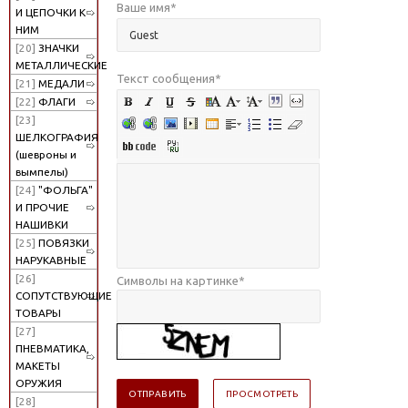
Ваше имя
*
И ЦЕПОЧКИ К
НИМ
[20]
ЗНАЧКИ
МЕТАЛЛИЧЕСКИЕ
Текст сообщения
*
[21]
МЕДАЛИ
[22]
ФЛАГИ
[23]
ШЕЛКОГРАФИЯ
(шевроны и
вымпелы)
[24]
"ФОЛЬГА"
И ПРОЧИЕ
НАШИВКИ
[25]
ПОВЯЗКИ
НАРУКАВНЫЕ
[26]
Символы на картинке
*
СОПУТСТВУЮЩИЕ
ТОВАРЫ
[27]
ПНЕВМАТИКА,
МАКЕТЫ
ОРУЖИЯ
[28]