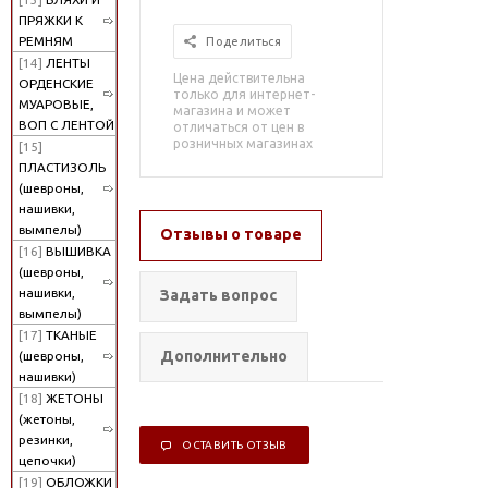
ПРЯЖКИ К
РЕМНЯМ
Поделиться
[14]
ЛЕНТЫ
Цена действительна
ОРДЕНСКИЕ
только для интернет-
МУАРОВЫЕ,
магазина и может
ВОП С ЛЕНТОЙ
отличаться от цен в
розничных магазинах
[15]
ПЛАСТИЗОЛЬ
(шевроны,
нашивки,
вымпелы)
Отзывы о товаре
[16]
ВЫШИВКА
(шевроны,
нашивки,
Задать вопрос
вымпелы)
[17]
ТКАНЫЕ
Дополнительно
(шевроны,
нашивки)
[18]
ЖЕТОНЫ
(жетоны,
резинки,
ОСТАВИТЬ ОТЗЫВ
цепочки)
[19]
ОБЛОЖКИ