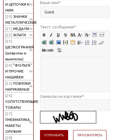
Ваше имя
*
И ЦЕПОЧКИ К
НИМ
[20]
ЗНАЧКИ
МЕТАЛЛИЧЕСКИЕ
Текст сообщения
*
[21]
МЕДАЛИ
[22]
ФЛАГИ
[23]
ШЕЛКОГРАФИЯ
(шевроны и
вымпелы)
[24]
"ФОЛЬГА"
И ПРОЧИЕ
НАШИВКИ
[25]
ПОВЯЗКИ
НАРУКАВНЫЕ
[26]
Символы на картинке
*
СОПУТСТВУЮЩИЕ
ТОВАРЫ
[27]
ПНЕВМАТИКА,
МАКЕТЫ
ОРУЖИЯ
[28]