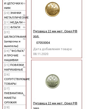
И ЦЕПОЧКИ К
НИМ
[20]
ЗНАЧКИ
МЕТАЛЛИЧЕСКИЕ
[21]
МЕДАЛИ
[22]
ФЛАГИ
Пуговица 22 мм мет. Орел РФ
[23]
зол.
ШЕЛКОГРАФИЯ
(шевроны и
07050004
вымпелы)
Дата добавления товара:
[24]
"ФОЛЬГА"
08.11.2020
И ПРОЧИЕ
НАШИВКИ
[25]
ПОВЯЗКИ
НАРУКАВНЫЕ
[26]
СОПУТСТВУЮЩИЕ
ТОВАРЫ
[27]
ПНЕВМАТИКА,
МАКЕТЫ
ОРУЖИЯ
Пуговица 22 мм мет. Орел РФ
[28]
защ.