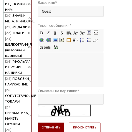
Ваше имя
*
И ЦЕПОЧКИ К
НИМ
[20]
ЗНАЧКИ
МЕТАЛЛИЧЕСКИЕ
Текст сообщения
*
[21]
МЕДАЛИ
[22]
ФЛАГИ
[23]
ШЕЛКОГРАФИЯ
(шевроны и
вымпелы)
[24]
"ФОЛЬГА"
И ПРОЧИЕ
НАШИВКИ
[25]
ПОВЯЗКИ
НАРУКАВНЫЕ
[26]
Символы на картинке
*
СОПУТСТВУЮЩИЕ
ТОВАРЫ
[27]
ПНЕВМАТИКА,
МАКЕТЫ
ОРУЖИЯ
[28]