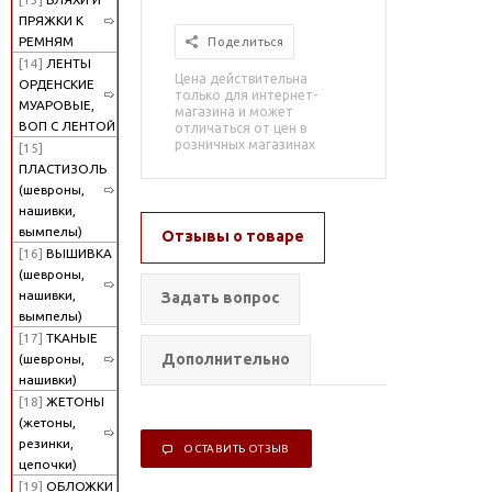
ПРЯЖКИ К
РЕМНЯМ
Поделиться
[14]
ЛЕНТЫ
Цена действительна
ОРДЕНСКИЕ
только для интернет-
МУАРОВЫЕ,
магазина и может
ВОП С ЛЕНТОЙ
отличаться от цен в
розничных магазинах
[15]
ПЛАСТИЗОЛЬ
(шевроны,
нашивки,
вымпелы)
Отзывы о товаре
[16]
ВЫШИВКА
(шевроны,
нашивки,
Задать вопрос
вымпелы)
[17]
ТКАНЫЕ
Дополнительно
(шевроны,
нашивки)
[18]
ЖЕТОНЫ
(жетоны,
резинки,
ОСТАВИТЬ ОТЗЫВ
цепочки)
[19]
ОБЛОЖКИ