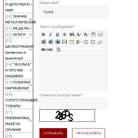
Ваше имя
*
И ЦЕПОЧКИ К
НИМ
[20]
ЗНАЧКИ
МЕТАЛЛИЧЕСКИЕ
Текст сообщения
*
[21]
МЕДАЛИ
[22]
ФЛАГИ
[23]
ШЕЛКОГРАФИЯ
(шевроны и
вымпелы)
[24]
"ФОЛЬГА"
И ПРОЧИЕ
НАШИВКИ
[25]
ПОВЯЗКИ
НАРУКАВНЫЕ
[26]
Символы на картинке
*
СОПУТСТВУЮЩИЕ
ТОВАРЫ
[27]
ПНЕВМАТИКА,
МАКЕТЫ
ОРУЖИЯ
[28]