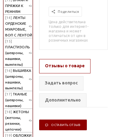
ПРЯЖКИ К
РЕМНЯМ
Поделиться
[14]
ЛЕНТЫ
Цена действительна
ОРДЕНСКИЕ
только для интернет-
МУАРОВЫЕ,
магазина и может
ВОП С ЛЕНТОЙ
отличаться от цен в
розничных магазинах
[15]
ПЛАСТИЗОЛЬ
(шевроны,
нашивки,
вымпелы)
Отзывы о товаре
[16]
ВЫШИВКА
(шевроны,
нашивки,
Задать вопрос
вымпелы)
[17]
ТКАНЫЕ
Дополнительно
(шевроны,
нашивки)
[18]
ЖЕТОНЫ
(жетоны,
резинки,
ОСТАВИТЬ ОТЗЫВ
цепочки)
[19]
ОБЛОЖКИ