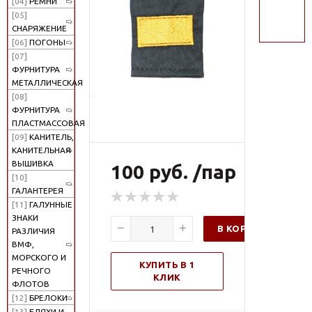
[04]
РЕМНИ
поиск
[05]
СНАРЯЖЕНИЕ
[06]
ПОГОНЫ
[07]
ФУРНИТУРА
МЕТАЛЛИЧЕСКАЯ
[08]
ФУРНИТУРА
ПЛАСТМАССОВАЯ
[09]
КАНИТЕЛЬ,
КАНИТЕЛЬНАЯ
ВЫШИВКА
100 руб. /пар
[10]
ГАЛАНТЕРЕЯ
[11]
ГАЛУННЫЕ
ЗНАКИ
В КОРЗИНУ
РАЗЛИЧИЯ
ВМФ,
МОРСКОГО И
КУПИТЬ В 1
РЕЧНОГО
КЛИК
ФЛОТОВ
[12]
БРЕЛОКИ
[13]
БЛЯХИ И