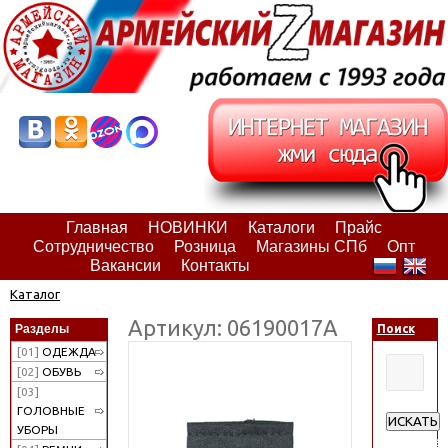
Главная
НОВИНКИ
Каталоги
Прайс
Сотрудничество
Розница
Магазины СПб
Опт
Вакансии
Контакты
Каталог
Артикул: 06190017А
Разделы
Поиск
[01]
ОДЕЖДА
[02]
ОБУВЬ
[03]
ГОЛОВНЫЕ
ИСКАТЬ
УБОРЫ
Расширен