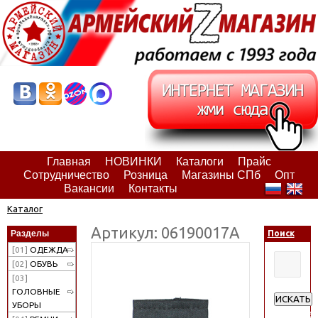
Главная
НОВИНКИ
Каталоги
Прайс
Сотрудничество
Розница
Магазины СПб
Опт
Вакансии
Контакты
Каталог
Артикул: 06190017А
Разделы
Поиск
[01]
ОДЕЖДА
[02]
ОБУВЬ
[03]
ГОЛОВНЫЕ
ИСКАТЬ
УБОРЫ
Расширен