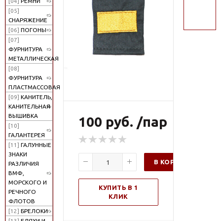
[04]
РЕМНИ
поиск
[05]
СНАРЯЖЕНИЕ
[06]
ПОГОНЫ
[07]
ФУРНИТУРА
МЕТАЛЛИЧЕСКАЯ
[08]
ФУРНИТУРА
ПЛАСТМАССОВАЯ
[09]
КАНИТЕЛЬ,
КАНИТЕЛЬНАЯ
ВЫШИВКА
100 руб. /пар
[10]
ГАЛАНТЕРЕЯ
[11]
ГАЛУННЫЕ
ЗНАКИ
В КОРЗИНУ
РАЗЛИЧИЯ
ВМФ,
МОРСКОГО И
КУПИТЬ В 1
РЕЧНОГО
КЛИК
ФЛОТОВ
[12]
БРЕЛОКИ
[13]
БЛЯХИ И