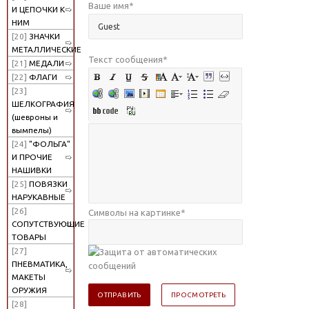
Ваше имя
*
И ЦЕПОЧКИ К
НИМ
[20]
ЗНАЧКИ
МЕТАЛЛИЧЕСКИЕ
Текст сообщения
*
[21]
МЕДАЛИ
[22]
ФЛАГИ
[23]
ШЕЛКОГРАФИЯ
(шевроны и
вымпелы)
[24]
"ФОЛЬГА"
И ПРОЧИЕ
НАШИВКИ
[25]
ПОВЯЗКИ
НАРУКАВНЫЕ
[26]
Символы на картинке
*
СОПУТСТВУЮЩИЕ
ТОВАРЫ
[27]
ПНЕВМАТИКА,
МАКЕТЫ
ОРУЖИЯ
[28]