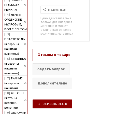
ПРЯЖКИ К
РЕМНЯМ
Поделиться
[14]
ЛЕНТЫ
Цена действительна
ОРДЕНСКИЕ
только для интернет-
МУАРОВЫЕ,
магазина и может
ВОП С ЛЕНТОЙ
отличаться от цен в
розничных магазинах
[15]
ПЛАСТИЗОЛЬ
(шевроны,
нашивки,
вымпелы)
Отзывы о товаре
[16]
ВЫШИВКА
(шевроны,
нашивки,
Задать вопрос
вымпелы)
[17]
ТКАНЫЕ
Дополнительно
(шевроны,
нашивки)
[18]
ЖЕТОНЫ
(жетоны,
резинки,
ОСТАВИТЬ ОТЗЫВ
цепочки)
[19]
ОБЛОЖКИ