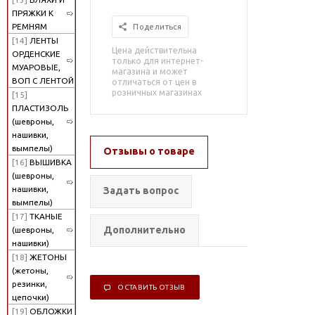
ПРЯЖКИ К
РЕМНЯМ
Поделиться
[14]
ЛЕНТЫ
Цена действительна
ОРДЕНСКИЕ
только для интернет-
МУАРОВЫЕ,
магазина и может
ВОП С ЛЕНТОЙ
отличаться от цен в
розничных магазинах
[15]
ПЛАСТИЗОЛЬ
(шевроны,
нашивки,
вымпелы)
Отзывы о товаре
[16]
ВЫШИВКА
(шевроны,
нашивки,
Задать вопрос
вымпелы)
[17]
ТКАНЫЕ
Дополнительно
(шевроны,
нашивки)
[18]
ЖЕТОНЫ
(жетоны,
резинки,
ОСТАВИТЬ ОТЗЫВ
цепочки)
[19]
ОБЛОЖКИ