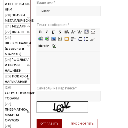
Ваше имя
*
И ЦЕПОЧКИ К
НИМ
[20]
ЗНАЧКИ
МЕТАЛЛИЧЕСКИЕ
Текст сообщения
*
[21]
МЕДАЛИ
[22]
ФЛАГИ
[23]
ШЕЛКОГРАФИЯ
(шевроны и
вымпелы)
[24]
"ФОЛЬГА"
И ПРОЧИЕ
НАШИВКИ
[25]
ПОВЯЗКИ
НАРУКАВНЫЕ
[26]
Символы на картинке
*
СОПУТСТВУЮЩИЕ
ТОВАРЫ
[27]
ПНЕВМАТИКА,
МАКЕТЫ
ОРУЖИЯ
[28]