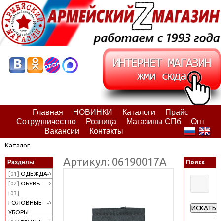
Главная
НОВИНКИ
Каталоги
Прайс
Сотрудничество
Розница
Магазины СПб
Опт
Вакансии
Контакты
Каталог
Артикул: 06190017А
Разделы
Поиск
[01]
ОДЕЖДА
[02]
ОБУВЬ
[03]
ГОЛОВНЫЕ
ИСКАТЬ
УБОРЫ
Расширен