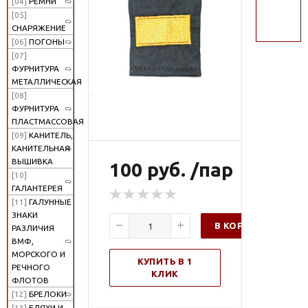
[04]
РЕМНИ
поиск
[05]
СНАРЯЖЕНИЕ
[06]
ПОГОНЫ
[07]
ФУРНИТУРА
МЕТАЛЛИЧЕСКАЯ
[08]
ФУРНИТУРА
ПЛАСТМАССОВАЯ
[09]
КАНИТЕЛЬ,
КАНИТЕЛЬНАЯ
ВЫШИВКА
100 руб. /пар
[10]
ГАЛАНТЕРЕЯ
[11]
ГАЛУННЫЕ
ЗНАКИ
В КОРЗИНУ
РАЗЛИЧИЯ
ВМФ,
МОРСКОГО И
КУПИТЬ В 1
РЕЧНОГО
КЛИК
ФЛОТОВ
[12]
БРЕЛОКИ
[13]
БЛЯХИ И