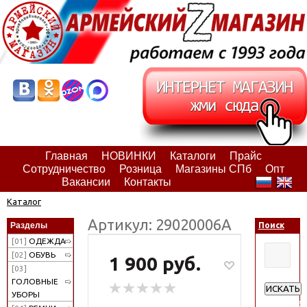
Главная
НОВИНКИ
Каталоги
Прайс
Сотрудничество
Розница
Магазины СПб
Опт
Вакансии
Контакты
Каталог
Артикул: 29020006А
Разделы
Поиск
[01]
ОДЕЖДА
[02]
ОБУВЬ
1 900 руб.
[03]
ГОЛОВНЫЕ
ИСКАТЬ
УБОРЫ
Расширен