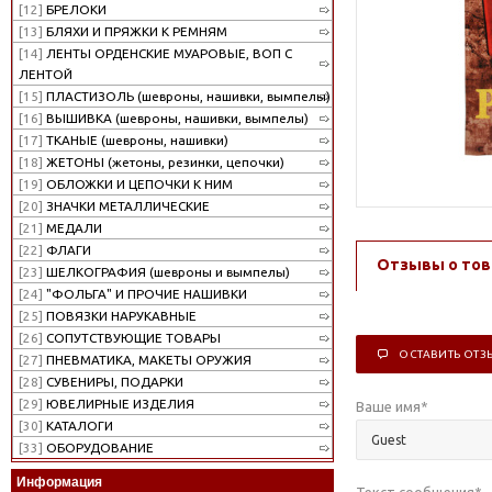
[12]
БРЕЛОКИ
[13]
БЛЯХИ И ПРЯЖКИ К РЕМНЯМ
[14]
ЛЕНТЫ ОРДЕНСКИЕ МУАРОВЫЕ, ВОП С
ЛЕНТОЙ
[15]
ПЛАСТИЗОЛЬ (шевроны, нашивки, вымпелы)
[16]
ВЫШИВКА (шевроны, нашивки, вымпелы)
[17]
ТКАНЫЕ (шевроны, нашивки)
[18]
ЖЕТОНЫ (жетоны, резинки, цепочки)
[19]
ОБЛОЖКИ И ЦЕПОЧКИ К НИМ
[20]
ЗНАЧКИ МЕТАЛЛИЧЕСКИЕ
[21]
МЕДАЛИ
[22]
ФЛАГИ
Отзывы о тов
[23]
ШЕЛКОГРАФИЯ (шевроны и вымпелы)
[24]
"ФОЛЬГА" И ПРОЧИЕ НАШИВКИ
[25]
ПОВЯЗКИ НАРУКАВНЫЕ
[26]
СОПУТСТВУЮЩИЕ ТОВАРЫ
ОСТАВИТЬ ОТЗ
[27]
ПНЕВМАТИКА, МАКЕТЫ ОРУЖИЯ
[28]
СУВЕНИРЫ, ПОДАРКИ
[29]
ЮВЕЛИРНЫЕ ИЗДЕЛИЯ
Ваше имя
*
[30]
КАТАЛОГИ
[33]
ОБОРУДОВАНИЕ
Информация
Текст сообщения
*