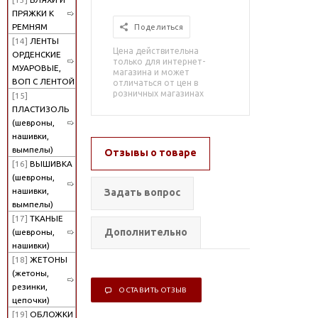
ПРЯЖКИ К
РЕМНЯМ
Поделиться
[14]
ЛЕНТЫ
Цена действительна
ОРДЕНСКИЕ
только для интернет-
МУАРОВЫЕ,
магазина и может
ВОП С ЛЕНТОЙ
отличаться от цен в
розничных магазинах
[15]
ПЛАСТИЗОЛЬ
(шевроны,
нашивки,
вымпелы)
Отзывы о товаре
[16]
ВЫШИВКА
(шевроны,
нашивки,
Задать вопрос
вымпелы)
[17]
ТКАНЫЕ
Дополнительно
(шевроны,
нашивки)
[18]
ЖЕТОНЫ
(жетоны,
резинки,
ОСТАВИТЬ ОТЗЫВ
цепочки)
[19]
ОБЛОЖКИ