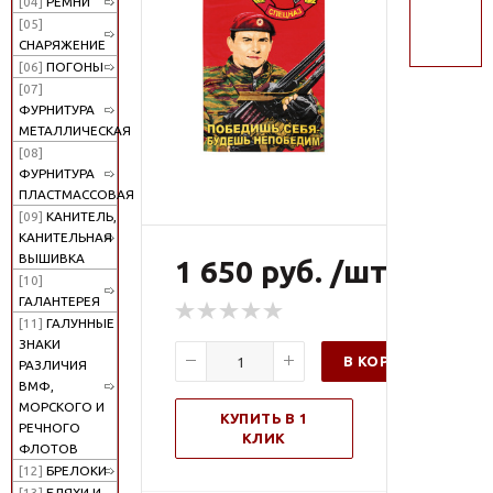
[04]
РЕМНИ
поиск
[05]
СНАРЯЖЕНИЕ
[06]
ПОГОНЫ
[07]
ФУРНИТУРА
МЕТАЛЛИЧЕСКАЯ
[08]
ФУРНИТУРА
ПЛАСТМАССОВАЯ
[09]
КАНИТЕЛЬ,
КАНИТЕЛЬНАЯ
ВЫШИВКА
1 650 руб. /шт
[10]
ГАЛАНТЕРЕЯ
[11]
ГАЛУННЫЕ
ЗНАКИ
В КОРЗИНУ
РАЗЛИЧИЯ
ВМФ,
МОРСКОГО И
КУПИТЬ В 1
РЕЧНОГО
КЛИК
ФЛОТОВ
[12]
БРЕЛОКИ
[13]
БЛЯХИ И