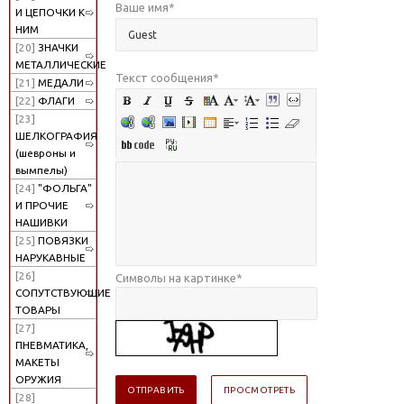
Ваше имя
*
И ЦЕПОЧКИ К
НИМ
[20]
ЗНАЧКИ
МЕТАЛЛИЧЕСКИЕ
Текст сообщения
*
[21]
МЕДАЛИ
[22]
ФЛАГИ
[23]
ШЕЛКОГРАФИЯ
(шевроны и
вымпелы)
[24]
"ФОЛЬГА"
И ПРОЧИЕ
НАШИВКИ
[25]
ПОВЯЗКИ
НАРУКАВНЫЕ
[26]
Символы на картинке
*
СОПУТСТВУЮЩИЕ
ТОВАРЫ
[27]
ПНЕВМАТИКА,
МАКЕТЫ
ОРУЖИЯ
[28]