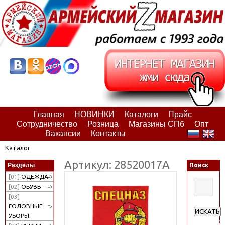
Главная
НОВИНКИ
Каталоги
Прайс
Сотрудничество
Розница
Магазины СПб
Опт
Вакансии
Контакты
Каталог
Артикул: 28520017А
Разделы
Поиск
[01]
ОДЕЖДА
[02]
ОБУВЬ
[03]
ГОЛОВНЫЕ
ИСКАТЬ
УБОРЫ
Расширен