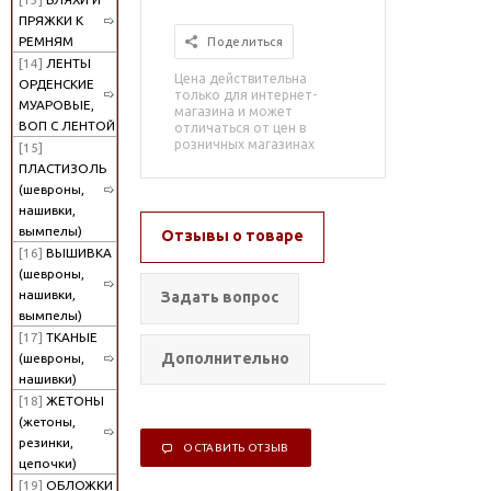
ПРЯЖКИ К
РЕМНЯМ
Поделиться
[14]
ЛЕНТЫ
Цена действительна
ОРДЕНСКИЕ
только для интернет-
МУАРОВЫЕ,
магазина и может
ВОП С ЛЕНТОЙ
отличаться от цен в
розничных магазинах
[15]
ПЛАСТИЗОЛЬ
(шевроны,
нашивки,
вымпелы)
Отзывы о товаре
[16]
ВЫШИВКА
(шевроны,
нашивки,
Задать вопрос
вымпелы)
[17]
ТКАНЫЕ
Дополнительно
(шевроны,
нашивки)
[18]
ЖЕТОНЫ
(жетоны,
резинки,
ОСТАВИТЬ ОТЗЫВ
цепочки)
[19]
ОБЛОЖКИ