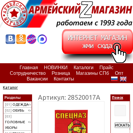
Главная
НОВИНКИ
Каталоги
Прайс
Сотрудничество
Розница
Магазины СПб
Опт
Вакансии
Контакты
Каталог
Артикул: 28520017А
Разделы
Поиск
[01]
ОДЕЖДА
[02]
ОБУВЬ
[03]
ГОЛОВНЫЕ
ИСКАТЬ
УБОРЫ
Расширен