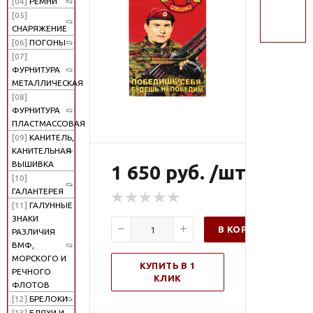
[04]
РЕМНИ
поиск
[05]
СНАРЯЖЕНИЕ
[06]
ПОГОНЫ
[07]
ФУРНИТУРА
МЕТАЛЛИЧЕСКАЯ
[08]
ФУРНИТУРА
ПЛАСТМАССОВАЯ
[09]
КАНИТЕЛЬ,
КАНИТЕЛЬНАЯ
ВЫШИВКА
1 650 руб. /шт
[10]
ГАЛАНТЕРЕЯ
[11]
ГАЛУННЫЕ
ЗНАКИ
В КОРЗИНУ
РАЗЛИЧИЯ
ВМФ,
МОРСКОГО И
КУПИТЬ В 1
РЕЧНОГО
КЛИК
ФЛОТОВ
[12]
БРЕЛОКИ
[13]
БЛЯХИ И