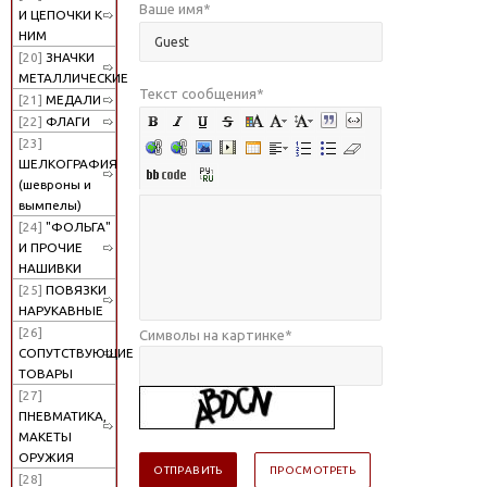
Ваше имя
*
И ЦЕПОЧКИ К
НИМ
[20]
ЗНАЧКИ
МЕТАЛЛИЧЕСКИЕ
Текст сообщения
*
[21]
МЕДАЛИ
[22]
ФЛАГИ
[23]
ШЕЛКОГРАФИЯ
(шевроны и
вымпелы)
[24]
"ФОЛЬГА"
И ПРОЧИЕ
НАШИВКИ
[25]
ПОВЯЗКИ
НАРУКАВНЫЕ
[26]
Символы на картинке
*
СОПУТСТВУЮЩИЕ
ТОВАРЫ
[27]
ПНЕВМАТИКА,
МАКЕТЫ
ОРУЖИЯ
[28]