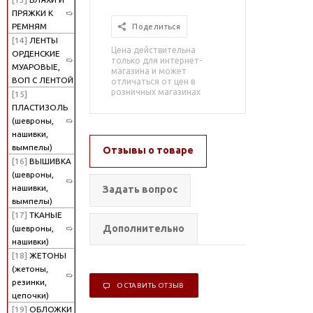
ПРЯЖКИ К
РЕМНЯМ
Поделиться
[14]
ЛЕНТЫ
Цена действительна
ОРДЕНСКИЕ
только для интернет-
МУАРОВЫЕ,
магазина и может
ВОП С ЛЕНТОЙ
отличаться от цен в
розничных магазинах
[15]
ПЛАСТИЗОЛЬ
(шевроны,
нашивки,
вымпелы)
Отзывы о товаре
[16]
ВЫШИВКА
(шевроны,
нашивки,
Задать вопрос
вымпелы)
[17]
ТКАНЫЕ
Дополнительно
(шевроны,
нашивки)
[18]
ЖЕТОНЫ
(жетоны,
резинки,
ОСТАВИТЬ ОТЗЫВ
цепочки)
[19]
ОБЛОЖКИ