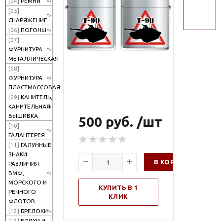
[04]
РЕМНИ
поиск
[05]
СНАРЯЖЕНИЕ
[06]
ПОГОНЫ
[07]
ФУРНИТУРА
МЕТАЛЛИЧЕСКАЯ
[08]
ФУРНИТУРА
ПЛАСТМАССОВАЯ
[09]
КАНИТЕЛЬ,
КАНИТЕЛЬНАЯ
ВЫШИВКА
500 руб. /шт
[10]
ГАЛАНТЕРЕЯ
[11]
ГАЛУННЫЕ
ЗНАКИ
В КОРЗИНУ
РАЗЛИЧИЯ
ВМФ,
МОРСКОГО И
КУПИТЬ В 1
РЕЧНОГО
КЛИК
ФЛОТОВ
[12]
БРЕЛОКИ
[13]
БЛЯХИ И