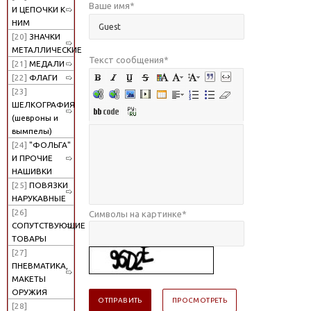
Ваше имя
*
И ЦЕПОЧКИ К
НИМ
[20]
ЗНАЧКИ
МЕТАЛЛИЧЕСКИЕ
Текст сообщения
*
[21]
МЕДАЛИ
[22]
ФЛАГИ
[23]
ШЕЛКОГРАФИЯ
(шевроны и
вымпелы)
[24]
"ФОЛЬГА"
И ПРОЧИЕ
НАШИВКИ
[25]
ПОВЯЗКИ
НАРУКАВНЫЕ
[26]
Символы на картинке
*
СОПУТСТВУЮЩИЕ
ТОВАРЫ
[27]
ПНЕВМАТИКА,
МАКЕТЫ
ОРУЖИЯ
[28]