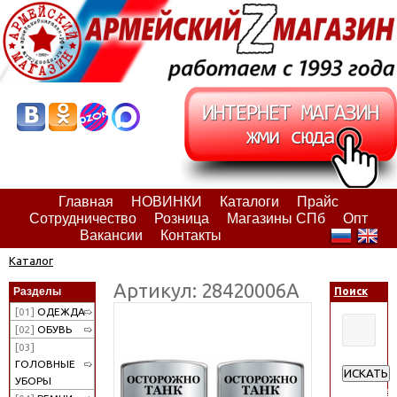
Главная
НОВИНКИ
Каталоги
Прайс
Сотрудничество
Розница
Магазины СПб
Опт
Вакансии
Контакты
Каталог
Артикул: 28420006А
Разделы
Поиск
[01]
ОДЕЖДА
[02]
ОБУВЬ
[03]
ГОЛОВНЫЕ
ИСКАТЬ
УБОРЫ
Расширен