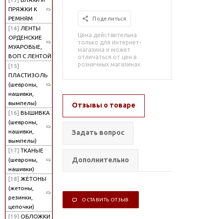
ПРЯЖКИ К
РЕМНЯМ
Поделиться
[14]
ЛЕНТЫ
Цена действительна
ОРДЕНСКИЕ
только для интернет-
МУАРОВЫЕ,
магазина и может
ВОП С ЛЕНТОЙ
отличаться от цен в
розничных магазинах
[15]
ПЛАСТИЗОЛЬ
(шевроны,
нашивки,
вымпелы)
Отзывы о товаре
[16]
ВЫШИВКА
(шевроны,
нашивки,
Задать вопрос
вымпелы)
[17]
ТКАНЫЕ
Дополнительно
(шевроны,
нашивки)
[18]
ЖЕТОНЫ
(жетоны,
резинки,
ОСТАВИТЬ ОТЗЫВ
цепочки)
[19]
ОБЛОЖКИ