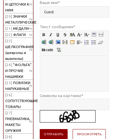
Ваше имя
*
И ЦЕПОЧКИ К
НИМ
[20]
ЗНАЧКИ
МЕТАЛЛИЧЕСКИЕ
Текст сообщения
*
[21]
МЕДАЛИ
[22]
ФЛАГИ
[23]
ШЕЛКОГРАФИЯ
(шевроны и
вымпелы)
[24]
"ФОЛЬГА"
И ПРОЧИЕ
НАШИВКИ
[25]
ПОВЯЗКИ
НАРУКАВНЫЕ
[26]
Символы на картинке
*
СОПУТСТВУЮЩИЕ
ТОВАРЫ
[27]
ПНЕВМАТИКА,
МАКЕТЫ
ОРУЖИЯ
[28]