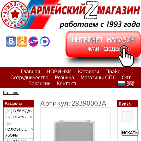
Главная
НОВИНКИ
Каталоги
Прайс
Сотрудничество
Розница
Магазины СПб
Опт
Вакансии
Контакты
Каталог
Артикул: 28390003А
Разделы
Поиск
[01]
ОДЕЖДА
[02]
ОБУВЬ
[03]
ГОЛОВНЫЕ
ИСКАТЬ
УБОРЫ
Расширен