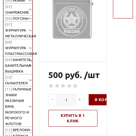
[04]
РЕМНИ
поиск
[05]
СНАРЯЖЕНИЕ
[06]
ПОГОНЫ
[07]
ФУРНИТУРА
МЕТАЛЛИЧЕСКАЯ
[08]
ФУРНИТУРА
ПЛАСТМАССОВАЯ
[09]
КАНИТЕЛЬ,
КАНИТЕЛЬНАЯ
ВЫШИВКА
500 руб. /шт
[10]
ГАЛАНТЕРЕЯ
[11]
ГАЛУННЫЕ
ЗНАКИ
В КОРЗИНУ
РАЗЛИЧИЯ
ВМФ,
МОРСКОГО И
КУПИТЬ В 1
РЕЧНОГО
КЛИК
ФЛОТОВ
[12]
БРЕЛОКИ
[13]
БЛЯХИ И