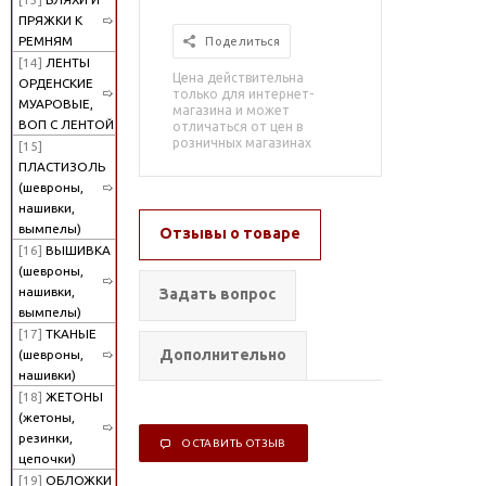
ПРЯЖКИ К
РЕМНЯМ
Поделиться
[14]
ЛЕНТЫ
Цена действительна
ОРДЕНСКИЕ
только для интернет-
МУАРОВЫЕ,
магазина и может
ВОП С ЛЕНТОЙ
отличаться от цен в
розничных магазинах
[15]
ПЛАСТИЗОЛЬ
(шевроны,
нашивки,
вымпелы)
Отзывы о товаре
[16]
ВЫШИВКА
(шевроны,
нашивки,
Задать вопрос
вымпелы)
[17]
ТКАНЫЕ
Дополнительно
(шевроны,
нашивки)
[18]
ЖЕТОНЫ
(жетоны,
резинки,
ОСТАВИТЬ ОТЗЫВ
цепочки)
[19]
ОБЛОЖКИ