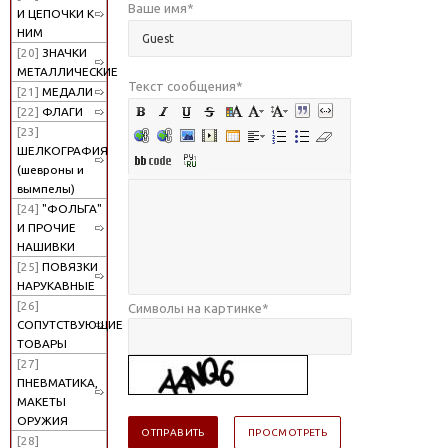
Ваше имя
*
И ЦЕПОЧКИ К
НИМ
[20]
ЗНАЧКИ
МЕТАЛЛИЧЕСКИЕ
Текст сообщения
*
[21]
МЕДАЛИ
[22]
ФЛАГИ
[23]
ШЕЛКОГРАФИЯ
(шевроны и
вымпелы)
[24]
"ФОЛЬГА"
И ПРОЧИЕ
НАШИВКИ
[25]
ПОВЯЗКИ
НАРУКАВНЫЕ
[26]
Символы на картинке
*
СОПУТСТВУЮЩИЕ
ТОВАРЫ
[27]
ПНЕВМАТИКА,
МАКЕТЫ
ОРУЖИЯ
[28]