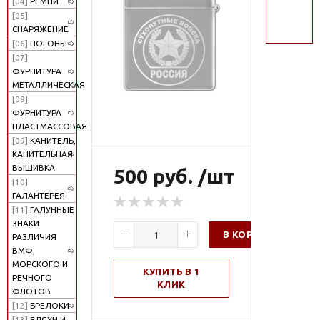
[04]
РЕМНИ
поиск
[05]
СНАРЯЖЕНИЕ
[06]
ПОГОНЫ
[07]
ФУРНИТУРА
МЕТАЛЛИЧЕСКАЯ
[08]
ФУРНИТУРА
ПЛАСТМАССОВАЯ
[09]
КАНИТЕЛЬ,
КАНИТЕЛЬНАЯ
ВЫШИВКА
500 руб. /шт
[10]
ГАЛАНТЕРЕЯ
[11]
ГАЛУННЫЕ
ЗНАКИ
В КОРЗИНУ
РАЗЛИЧИЯ
ВМФ,
МОРСКОГО И
КУПИТЬ В 1
РЕЧНОГО
КЛИК
ФЛОТОВ
[12]
БРЕЛОКИ
[13]
БЛЯХИ И