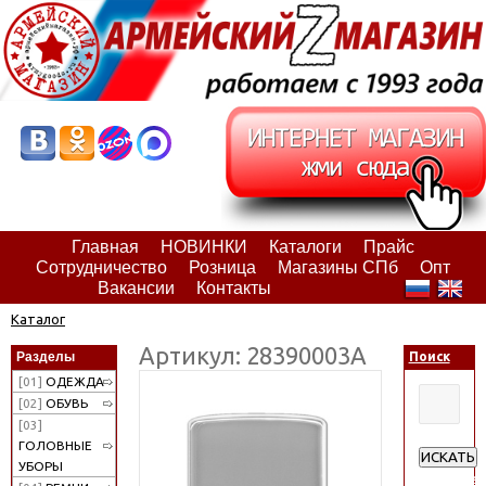
Главная
НОВИНКИ
Каталоги
Прайс
Сотрудничество
Розница
Магазины СПб
Опт
Вакансии
Контакты
Каталог
Артикул: 28390003А
Разделы
Поиск
[01]
ОДЕЖДА
[02]
ОБУВЬ
[03]
ГОЛОВНЫЕ
ИСКАТЬ
УБОРЫ
Расширен