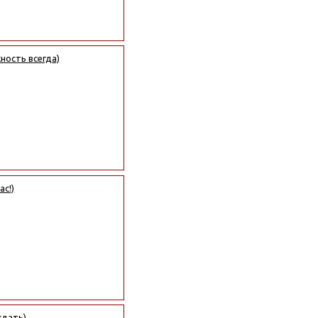
ность всегда)
ас!)
ждать)