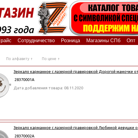
райс
Сотрудничество
Розница
Магазины СПб
Опт
По алфавиту
По цене
Зеркало карманное с лазерной гравировкой Дорогой мамочке о
28370001А
Дата добавления товара: 08.11.2020
Зеркало карманное с лазерной гравировкой Любимой девушке 
28370002А