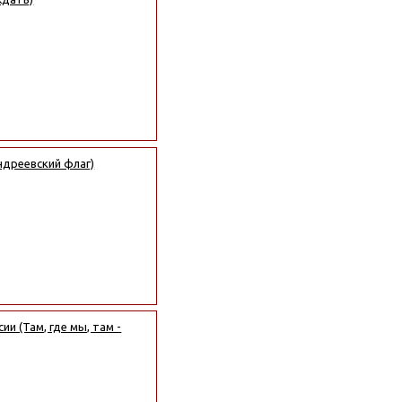
ндреевский флаг)
и (Там, где мы, там -