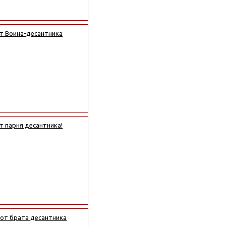
т Воина-десантника
т парня десантника!
 от брата десантника