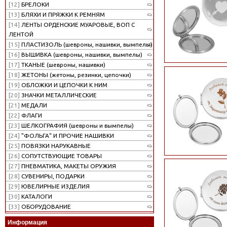
[12]
БРЕЛОКИ
[13]
БЛЯХИ И ПРЯЖКИ К РЕМНЯМ
[14]
ЛЕНТЫ ОРДЕНСКИЕ МУАРОВЫЕ, ВОП С
ЛЕНТОЙ
[15]
ПЛАСТИЗОЛЬ (шевроны, нашивки, вымпелы)
[16]
ВЫШИВКА (шевроны, нашивки, вымпелы)
[17]
ТКАНЫЕ (шевроны, нашивки)
[18]
ЖЕТОНЫ (жетоны, резинки, цепочки)
[19]
ОБЛОЖКИ И ЦЕПОЧКИ К НИМ
[20]
ЗНАЧКИ МЕТАЛЛИЧЕСКИЕ
[21]
МЕДАЛИ
[22]
ФЛАГИ
[23]
ШЕЛКОГРАФИЯ (шевроны и вымпелы)
[24]
"ФОЛЬГА" И ПРОЧИЕ НАШИВКИ
[25]
ПОВЯЗКИ НАРУКАВНЫЕ
[26]
СОПУТСТВУЮЩИЕ ТОВАРЫ
[27]
ПНЕВМАТИКА, МАКЕТЫ ОРУЖИЯ
[28]
СУВЕНИРЫ, ПОДАРКИ
[29]
ЮВЕЛИРНЫЕ ИЗДЕЛИЯ
[30]
КАТАЛОГИ
[33]
ОБОРУДОВАНИЕ
Информация