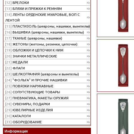
[12]
БРЕЛОКИ
[13]
БЛЯХИ И ПРЯЖКИ К РЕМНЯМ
[14]
ЛЕНТЫ ОРДЕНСКИЕ МУАРОВЫЕ, ВОП С
ЛЕНТОЙ
[15]
ПЛАСТИЗОЛЬ (шевроны, нашивки, вымпелы)
[16]
ВЫШИВКА (шевроны, нашивки, вымпелы)
[17]
ТКАНЫЕ (шевроны, нашивки)
[18]
ЖЕТОНЫ (жетоны, резинки, цепочки)
[19]
ОБЛОЖКИ И ЦЕПОЧКИ К НИМ
[20]
ЗНАЧКИ МЕТАЛЛИЧЕСКИЕ
[21]
МЕДАЛИ
[22]
ФЛАГИ
[23]
ШЕЛКОГРАФИЯ (шевроны и вымпелы)
[24]
"ФОЛЬГА" И ПРОЧИЕ НАШИВКИ
[25]
ПОВЯЗКИ НАРУКАВНЫЕ
[26]
СОПУТСТВУЮЩИЕ ТОВАРЫ
[27]
ПНЕВМАТИКА, МАКЕТЫ ОРУЖИЯ
[28]
СУВЕНИРЫ, ПОДАРКИ
[29]
ЮВЕЛИРНЫЕ ИЗДЕЛИЯ
[30]
КАТАЛОГИ
[33]
ОБОРУДОВАНИЕ
Информация