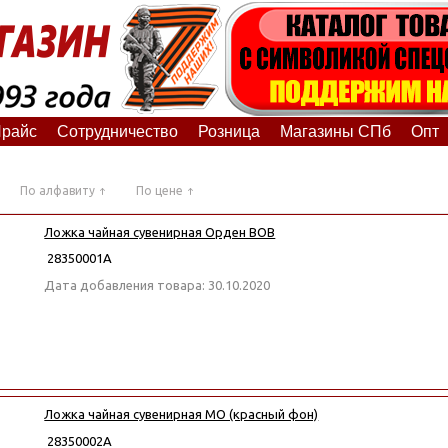
райс
Сотрудничество
Розница
Магазины СПб
Опт
По алфавиту
По цене
Ложка чайная сувенирная Орден ВОВ
28350001А
Дата добавления товара: 30.10.2020
Ложка чайная сувенирная МО (красный фон)
28350002А