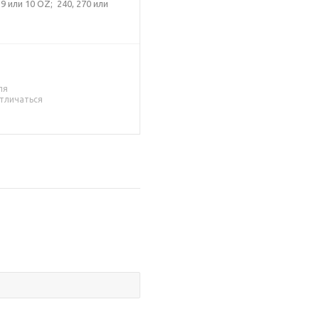
9 или 10 OZ; 240, 270 или
ля
тличаться