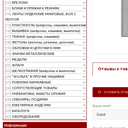
[12]
БРЕЛОКИ
[13]
БЛЯХИ И ПРЯЖКИ К РЕМНЯМ
[14]
ЛЕНТЫ ОРДЕНСКИЕ МУАРОВЫЕ, ВОП С
ЛЕНТОЙ
[15]
ПЛАСТИЗОЛЬ (шевроны, нашивки, вымпелы)
[16]
ВЫШИВКА (шевроны, нашивки, вымпелы)
[17]
ТКАНЫЕ (шевроны, нашивки)
[18]
ЖЕТОНЫ (жетоны, резинки, цепочки)
[19]
ОБЛОЖКИ И ЦЕПОЧКИ К НИМ
[20]
ЗНАЧКИ МЕТАЛЛИЧЕСКИЕ
[21]
МЕДАЛИ
[22]
ФЛАГИ
Отзывы о тов
[23]
ШЕЛКОГРАФИЯ (шевроны и вымпелы)
[24]
"ФОЛЬГА" И ПРОЧИЕ НАШИВКИ
[25]
ПОВЯЗКИ НАРУКАВНЫЕ
[26]
СОПУТСТВУЮЩИЕ ТОВАРЫ
ОСТАВИТЬ ОТЗ
[27]
ПНЕВМАТИКА, МАКЕТЫ ОРУЖИЯ
[28]
СУВЕНИРЫ, ПОДАРКИ
[29]
ЮВЕЛИРНЫЕ ИЗДЕЛИЯ
Ваше имя
*
[30]
КАТАЛОГИ
[33]
ОБОРУДОВАНИЕ
Информация
Текст сообщения
*