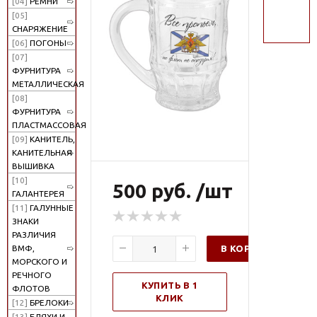
[04]
РЕМНИ
поиск
[05]
СНАРЯЖЕНИЕ
[06]
ПОГОНЫ
[07]
ФУРНИТУРА
МЕТАЛЛИЧЕСКАЯ
[08]
ФУРНИТУРА
ПЛАСТМАССОВАЯ
[09]
КАНИТЕЛЬ,
КАНИТЕЛЬНАЯ
ВЫШИВКА
[10]
500 руб. /шт
ГАЛАНТЕРЕЯ
[11]
ГАЛУННЫЕ
ЗНАКИ
РАЗЛИЧИЯ
В КОРЗИНУ
ВМФ,
МОРСКОГО И
РЕЧНОГО
КУПИТЬ В 1
ФЛОТОВ
КЛИК
[12]
БРЕЛОКИ
[13]
БЛЯХИ И