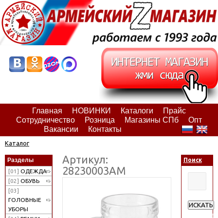
Главная
НОВИНКИ
Каталоги
Прайс
Сотрудничество
Розница
Магазины СПб
Опт
Вакансии
Контакты
Каталог
Артикул:
Разделы
Поиск
28230003АМ
[01]
ОДЕЖДА
[02]
ОБУВЬ
[03]
ГОЛОВНЫЕ
ИСКАТЬ
УБОРЫ
Расширен