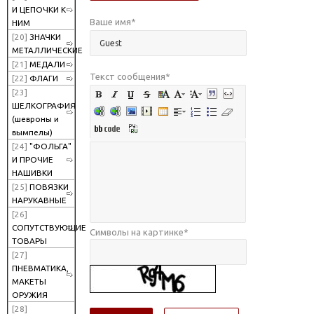
И ЦЕПОЧКИ К
Ваше имя
*
НИМ
[20]
ЗНАЧКИ
МЕТАЛЛИЧЕСКИЕ
[21]
МЕДАЛИ
Текст сообщения
*
[22]
ФЛАГИ
[23]
ШЕЛКОГРАФИЯ
(шевроны и
вымпелы)
[24]
"ФОЛЬГА"
И ПРОЧИЕ
НАШИВКИ
[25]
ПОВЯЗКИ
НАРУКАВНЫЕ
[26]
СОПУТСТВУЮЩИЕ
Символы на картинке
*
ТОВАРЫ
[27]
ПНЕВМАТИКА,
МАКЕТЫ
ОРУЖИЯ
[28]