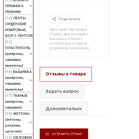
ПРЯЖКИ К
РЕМНЯМ
[14]
ЛЕНТЫ
Поделиться
ОРДЕНСКИЕ
Цена действительна
МУАРОВЫЕ,
только для интернет-
ВОП С ЛЕНТОЙ
магазина и может
[15]
отличаться от цен в
ПЛАСТИЗОЛЬ
розничных магазинах
(шевроны,
нашивки,
вымпелы)
[16]
ВЫШИВКА
Отзывы о товаре
(шевроны,
нашивки,
вымпелы)
Задать вопрос
[17]
ТКАНЫЕ
(шевроны,
нашивки)
Дополнительно
[18]
ЖЕТОНЫ
(жетоны,
резинки,
цепочки)
ОСТАВИТЬ ОТЗЫВ
[19]
ОБЛОЖКИ