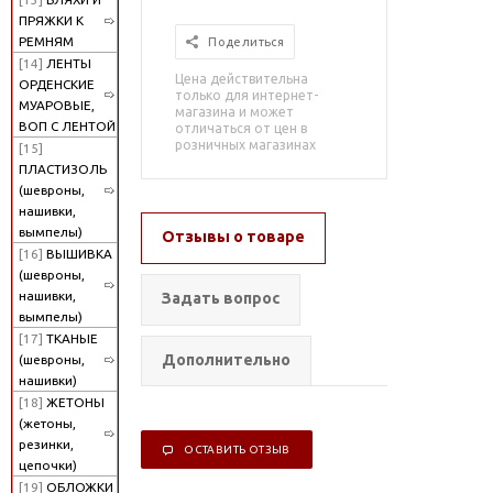
ПРЯЖКИ К
РЕМНЯМ
Поделиться
[14]
ЛЕНТЫ
Цена действительна
ОРДЕНСКИЕ
только для интернет-
МУАРОВЫЕ,
магазина и может
ВОП С ЛЕНТОЙ
отличаться от цен в
розничных магазинах
[15]
ПЛАСТИЗОЛЬ
(шевроны,
нашивки,
вымпелы)
Отзывы о товаре
[16]
ВЫШИВКА
(шевроны,
нашивки,
Задать вопрос
вымпелы)
[17]
ТКАНЫЕ
Дополнительно
(шевроны,
нашивки)
[18]
ЖЕТОНЫ
(жетоны,
резинки,
ОСТАВИТЬ ОТЗЫВ
цепочки)
[19]
ОБЛОЖКИ