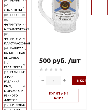
[04]
РЕМНИ
поиск
[05]
СНАРЯЖЕНИЕ
[06]
ПОГОНЫ
[07]
ФУРНИТУРА
МЕТАЛЛИЧЕСКАЯ
[08]
ФУРНИТУРА
ПЛАСТМАССОВАЯ
[09]
КАНИТЕЛЬ,
КАНИТЕЛЬНАЯ
ВЫШИВКА
500 руб. /шт
[10]
ГАЛАНТЕРЕЯ
[11]
ГАЛУННЫЕ
ЗНАКИ
В КОРЗИНУ
РАЗЛИЧИЯ
ВМФ,
МОРСКОГО И
КУПИТЬ В 1
РЕЧНОГО
КЛИК
ФЛОТОВ
[12]
БРЕЛОКИ
[13]
БЛЯХИ И