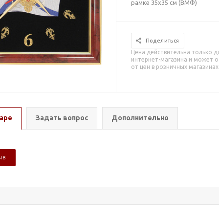
рамке 35х35 см (ВМФ)
Поделиться
Цена действительна только д
интернет-магазина и может о
от цен в розничных магазинах
аре
Задать вопрос
Дополнительно
ЫВ