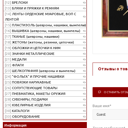
[12]
БРЕЛОКИ
[13]
БЛЯХИ И ПРЯЖКИ К РЕМНЯМ
[14]
ЛЕНТЫ ОРДЕНСКИЕ МУАРОВЫЕ, ВОП С
ЛЕНТОЙ
[15]
ПЛАСТИЗОЛЬ (шевроны, нашивки, вымпелы)
[16]
ВЫШИВКА (шевроны, нашивки, вымпелы)
[17]
ТКАНЫЕ (шевроны, нашивки)
[18]
ЖЕТОНЫ (жетоны, резинки, цепочки)
[19]
ОБЛОЖКИ И ЦЕПОЧКИ К НИМ
[20]
ЗНАЧКИ МЕТАЛЛИЧЕСКИЕ
[21]
МЕДАЛИ
[22]
ФЛАГИ
Отзывы о тов
[23]
ШЕЛКОГРАФИЯ (шевроны и вымпелы)
[24]
"ФОЛЬГА" И ПРОЧИЕ НАШИВКИ
[25]
ПОВЯЗКИ НАРУКАВНЫЕ
[26]
СОПУТСТВУЮЩИЕ ТОВАРЫ
ОСТАВИТЬ ОТЗ
[27]
ПНЕВМАТИКА, МАКЕТЫ ОРУЖИЯ
[28]
СУВЕНИРЫ, ПОДАРКИ
[29]
ЮВЕЛИРНЫЕ ИЗДЕЛИЯ
Ваше имя
*
[30]
КАТАЛОГИ
[33]
ОБОРУДОВАНИЕ
Информация
Текст сообщения
*