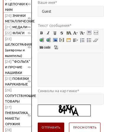
Ваше имя
*
И ЦЕПОЧКИ К
НИМ
[20]
ЗНАЧКИ
МЕТАЛЛИЧЕСКИЕ
Текст сообщения
*
[21]
МЕДАЛИ
[22]
ФЛАГИ
[23]
ШЕЛКОГРАФИЯ
(шевроны и
вымпелы)
[24]
"ФОЛЬГА"
И ПРОЧИЕ
НАШИВКИ
[25]
ПОВЯЗКИ
НАРУКАВНЫЕ
[26]
Символы на картинке
*
СОПУТСТВУЮЩИЕ
ТОВАРЫ
[27]
ПНЕВМАТИКА,
МАКЕТЫ
ОРУЖИЯ
[28]