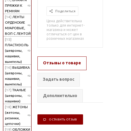
ПРЯЖКИ К
РЕМНЯМ
Поделиться
[14]
ЛЕНТЫ
Цена действительна
ОРДЕНСКИЕ
только для интернет-
МУАРОВЫЕ,
магазина и может
ВОП С ЛЕНТОЙ
отличаться от цен в
розничных магазинах
[15]
ПЛАСТИЗОЛЬ
(шевроны,
нашивки,
вымпелы)
Отзывы о товаре
[16]
ВЫШИВКА
(шевроны,
нашивки,
Задать вопрос
вымпелы)
[17]
ТКАНЫЕ
Дополнительно
(шевроны,
нашивки)
[18]
ЖЕТОНЫ
(жетоны,
резинки,
ОСТАВИТЬ ОТЗЫВ
цепочки)
[19]
ОБЛОЖКИ