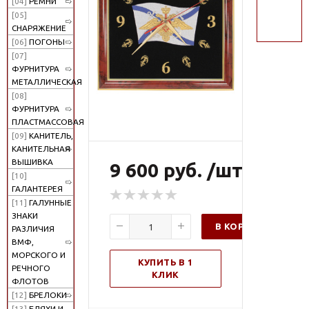
[04]
РЕМНИ
поиск
[05]
СНАРЯЖЕНИЕ
[06]
ПОГОНЫ
[07]
ФУРНИТУРА
МЕТАЛЛИЧЕСКАЯ
[08]
ФУРНИТУРА
ПЛАСТМАССОВАЯ
[09]
КАНИТЕЛЬ,
КАНИТЕЛЬНАЯ
ВЫШИВКА
9 600 руб. /шт
[10]
ГАЛАНТЕРЕЯ
[11]
ГАЛУННЫЕ
ЗНАКИ
В КОРЗИНУ
РАЗЛИЧИЯ
ВМФ,
МОРСКОГО И
КУПИТЬ В 1
РЕЧНОГО
КЛИК
ФЛОТОВ
[12]
БРЕЛОКИ
[13]
БЛЯХИ И