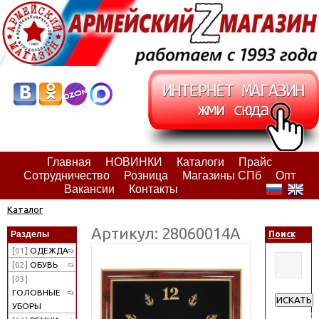
Главная
НОВИНКИ
Каталоги
Прайс
Сотрудничество
Розница
Магазины СПб
Опт
Вакансии
Контакты
Каталог
Артикул: 28060014А
Разделы
Поиск
[01]
ОДЕЖДА
[02]
ОБУВЬ
[03]
ГОЛОВНЫЕ
ИСКАТЬ
УБОРЫ
Расширен