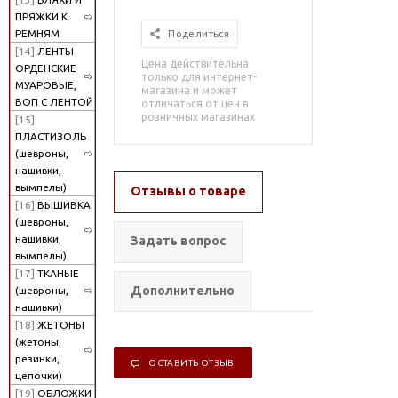
ПРЯЖКИ К
РЕМНЯМ
Поделиться
[14]
ЛЕНТЫ
Цена действительна
ОРДЕНСКИЕ
только для интернет-
МУАРОВЫЕ,
магазина и может
ВОП С ЛЕНТОЙ
отличаться от цен в
розничных магазинах
[15]
ПЛАСТИЗОЛЬ
(шевроны,
нашивки,
вымпелы)
Отзывы о товаре
[16]
ВЫШИВКА
(шевроны,
нашивки,
Задать вопрос
вымпелы)
[17]
ТКАНЫЕ
Дополнительно
(шевроны,
нашивки)
[18]
ЖЕТОНЫ
(жетоны,
резинки,
ОСТАВИТЬ ОТЗЫВ
цепочки)
[19]
ОБЛОЖКИ