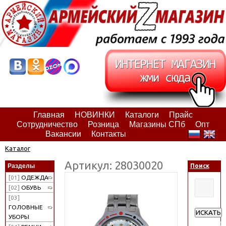
Главная
НОВИНКИ
Каталоги
Прайс
Сотрудничество
Розница
Магазины СПб
Опт
Вакансии
Контакты
Каталог
Артикул: 28030020
Разделы
Поиск
[01]
ОДЕЖДА
[02]
ОБУВЬ
[03]
ГОЛОВНЫЕ
ИСКАТЬ
УБОРЫ
Расширен