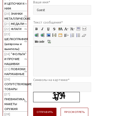
Ваше имя
*
И ЦЕПОЧКИ К
НИМ
[20]
ЗНАЧКИ
МЕТАЛЛИЧЕСКИЕ
Текст сообщения
*
[21]
МЕДАЛИ
[22]
ФЛАГИ
[23]
ШЕЛКОГРАФИЯ
(шевроны и
вымпелы)
[24]
"ФОЛЬГА"
И ПРОЧИЕ
НАШИВКИ
[25]
ПОВЯЗКИ
НАРУКАВНЫЕ
[26]
Символы на картинке
*
СОПУТСТВУЮЩИЕ
ТОВАРЫ
[27]
ПНЕВМАТИКА,
МАКЕТЫ
ОРУЖИЯ
[28]