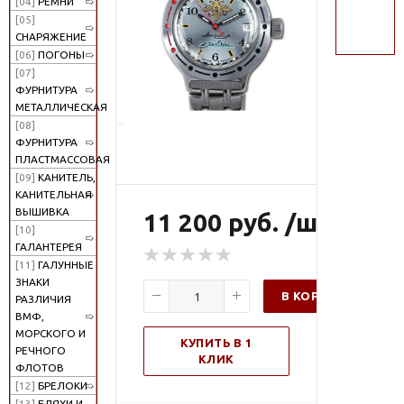
[04]
РЕМНИ
поиск
[05]
СНАРЯЖЕНИЕ
[06]
ПОГОНЫ
[07]
ФУРНИТУРА
МЕТАЛЛИЧЕСКАЯ
[08]
ФУРНИТУРА
ПЛАСТМАССОВАЯ
[09]
КАНИТЕЛЬ,
КАНИТЕЛЬНАЯ
ВЫШИВКА
11 200 руб. /шт
[10]
ГАЛАНТЕРЕЯ
[11]
ГАЛУННЫЕ
ЗНАКИ
В КОРЗИНУ
РАЗЛИЧИЯ
ВМФ,
МОРСКОГО И
КУПИТЬ В 1
РЕЧНОГО
КЛИК
ФЛОТОВ
[12]
БРЕЛОКИ
[13]
БЛЯХИ И