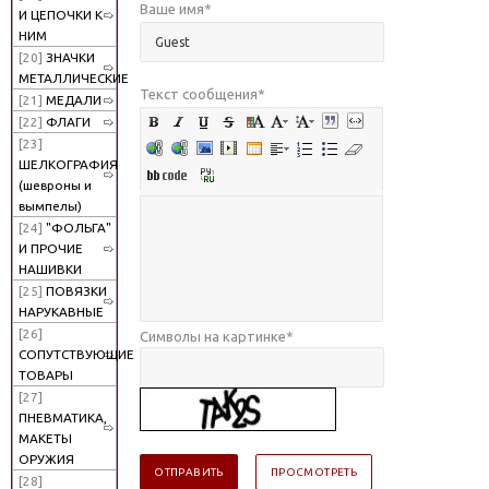
Ваше имя
*
И ЦЕПОЧКИ К
НИМ
[20]
ЗНАЧКИ
МЕТАЛЛИЧЕСКИЕ
Текст сообщения
*
[21]
МЕДАЛИ
[22]
ФЛАГИ
[23]
ШЕЛКОГРАФИЯ
(шевроны и
вымпелы)
[24]
"ФОЛЬГА"
И ПРОЧИЕ
НАШИВКИ
[25]
ПОВЯЗКИ
НАРУКАВНЫЕ
[26]
Символы на картинке
*
СОПУТСТВУЮЩИЕ
ТОВАРЫ
[27]
ПНЕВМАТИКА,
МАКЕТЫ
ОРУЖИЯ
[28]