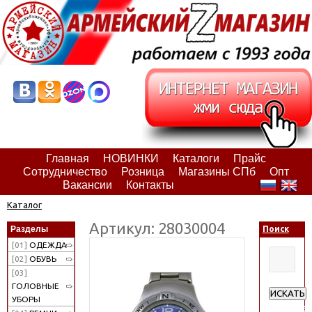
Главная
НОВИНКИ
Каталоги
Прайс
Сотрудничество
Розница
Магазины СПб
Опт
Вакансии
Контакты
Каталог
Артикул: 28030004
Разделы
Поиск
[01]
ОДЕЖДА
[02]
ОБУВЬ
[03]
ГОЛОВНЫЕ
ИСКАТЬ
УБОРЫ
Расширен