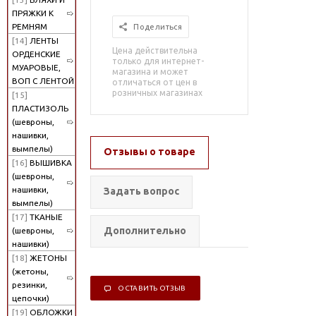
ПРЯЖКИ К
РЕМНЯМ
Поделиться
[14]
ЛЕНТЫ
Цена действительна
ОРДЕНСКИЕ
только для интернет-
МУАРОВЫЕ,
магазина и может
ВОП С ЛЕНТОЙ
отличаться от цен в
розничных магазинах
[15]
ПЛАСТИЗОЛЬ
(шевроны,
нашивки,
вымпелы)
Отзывы о товаре
[16]
ВЫШИВКА
(шевроны,
нашивки,
Задать вопрос
вымпелы)
[17]
ТКАНЫЕ
Дополнительно
(шевроны,
нашивки)
[18]
ЖЕТОНЫ
(жетоны,
резинки,
ОСТАВИТЬ ОТЗЫВ
цепочки)
[19]
ОБЛОЖКИ