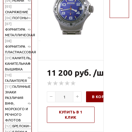
[04]
РЕМНИ
поиск
[05]
СНАРЯЖЕНИЕ
[06]
ПОГОНЫ
[07]
ФУРНИТУРА
МЕТАЛЛИЧЕСКАЯ
[08]
ФУРНИТУРА
ПЛАСТМАССОВАЯ
[09]
КАНИТЕЛЬ,
КАНИТЕЛЬНАЯ
ВЫШИВКА
11 200 руб. /шт
[10]
ГАЛАНТЕРЕЯ
[11]
ГАЛУННЫЕ
ЗНАКИ
В КОРЗИНУ
РАЗЛИЧИЯ
ВМФ,
МОРСКОГО И
КУПИТЬ В 1
РЕЧНОГО
КЛИК
ФЛОТОВ
[12]
БРЕЛОКИ
[13]
БЛЯХИ И