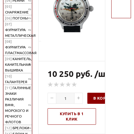
[04]
РЕМНИ
поиск
[05]
СНАРЯЖЕНИЕ
[06]
ПОГОНЫ
[07]
ФУРНИТУРА
МЕТАЛЛИЧЕСКАЯ
[08]
ФУРНИТУРА
ПЛАСТМАССОВАЯ
[09]
КАНИТЕЛЬ,
КАНИТЕЛЬНАЯ
ВЫШИВКА
10 250 руб. /шт
[10]
ГАЛАНТЕРЕЯ
[11]
ГАЛУННЫЕ
ЗНАКИ
В КОРЗИНУ
РАЗЛИЧИЯ
ВМФ,
МОРСКОГО И
КУПИТЬ В 1
РЕЧНОГО
КЛИК
ФЛОТОВ
[12]
БРЕЛОКИ
[13]
БЛЯХИ И