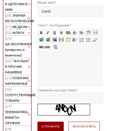
Ваше имя
*
И ЦЕПОЧКИ К
НИМ
[20]
ЗНАЧКИ
МЕТАЛЛИЧЕСКИЕ
Текст сообщения
*
[21]
МЕДАЛИ
[22]
ФЛАГИ
[23]
ШЕЛКОГРАФИЯ
(шевроны и
вымпелы)
[24]
"ФОЛЬГА"
И ПРОЧИЕ
НАШИВКИ
[25]
ПОВЯЗКИ
НАРУКАВНЫЕ
[26]
Символы на картинке
*
СОПУТСТВУЮЩИЕ
ТОВАРЫ
[27]
ПНЕВМАТИКА,
МАКЕТЫ
ОРУЖИЯ
[28]