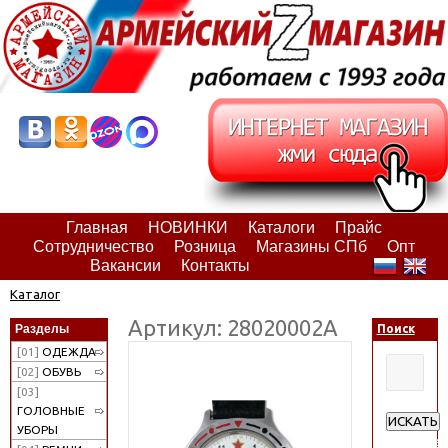
Главная
НОВИНКИ
Каталоги
Прайс
Сотрудничество
Розница
Магазины СПб
Опт
Вакансии
Контакты
Каталог
Артикул: 28020002А
Разделы
Поиск
[01]
ОДЕЖДА
[02]
ОБУВЬ
[03]
ГОЛОВНЫЕ
ИСКАТЬ
УБОРЫ
Расширен