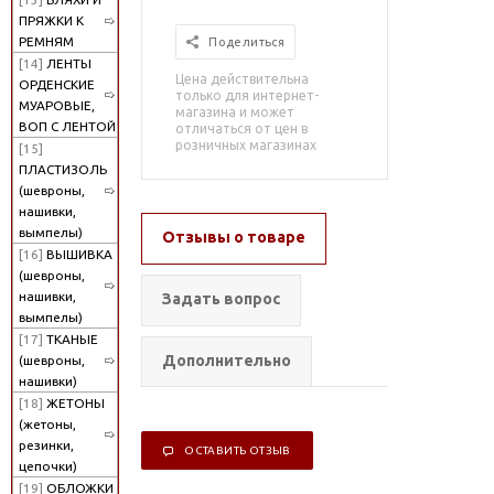
ПРЯЖКИ К
РЕМНЯМ
Поделиться
[14]
ЛЕНТЫ
Цена действительна
ОРДЕНСКИЕ
только для интернет-
МУАРОВЫЕ,
магазина и может
ВОП С ЛЕНТОЙ
отличаться от цен в
розничных магазинах
[15]
ПЛАСТИЗОЛЬ
(шевроны,
нашивки,
вымпелы)
Отзывы о товаре
[16]
ВЫШИВКА
(шевроны,
нашивки,
Задать вопрос
вымпелы)
[17]
ТКАНЫЕ
Дополнительно
(шевроны,
нашивки)
[18]
ЖЕТОНЫ
(жетоны,
резинки,
ОСТАВИТЬ ОТЗЫВ
цепочки)
[19]
ОБЛОЖКИ