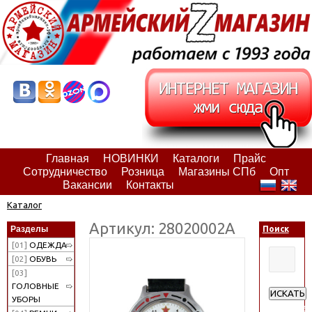
Главная
НОВИНКИ
Каталоги
Прайс
Сотрудничество
Розница
Магазины СПб
Опт
Вакансии
Контакты
Каталог
Артикул: 28020002А
Разделы
Поиск
[01]
ОДЕЖДА
[02]
ОБУВЬ
[03]
ГОЛОВНЫЕ
ИСКАТЬ
УБОРЫ
Расширен