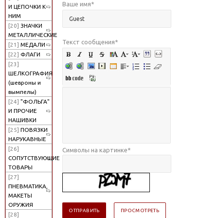
Ваше имя
*
И ЦЕПОЧКИ К
НИМ
[20]
ЗНАЧКИ
МЕТАЛЛИЧЕСКИЕ
Текст сообщения
*
[21]
МЕДАЛИ
[22]
ФЛАГИ
[23]
ШЕЛКОГРАФИЯ
(шевроны и
вымпелы)
[24]
"ФОЛЬГА"
И ПРОЧИЕ
НАШИВКИ
[25]
ПОВЯЗКИ
НАРУКАВНЫЕ
[26]
Символы на картинке
*
СОПУТСТВУЮЩИЕ
ТОВАРЫ
[27]
ПНЕВМАТИКА,
МАКЕТЫ
ОРУЖИЯ
[28]