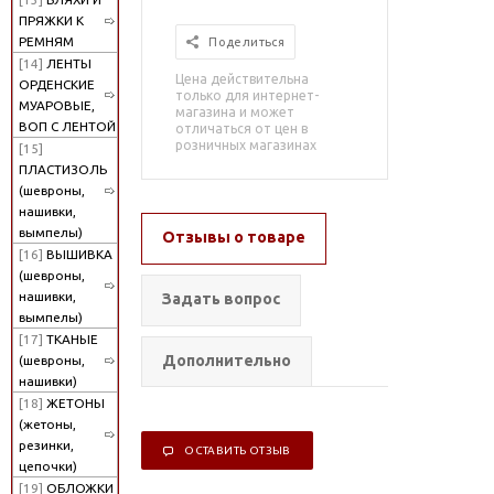
ПРЯЖКИ К
РЕМНЯМ
Поделиться
[14]
ЛЕНТЫ
Цена действительна
ОРДЕНСКИЕ
только для интернет-
МУАРОВЫЕ,
магазина и может
ВОП С ЛЕНТОЙ
отличаться от цен в
розничных магазинах
[15]
ПЛАСТИЗОЛЬ
(шевроны,
нашивки,
вымпелы)
Отзывы о товаре
[16]
ВЫШИВКА
(шевроны,
нашивки,
Задать вопрос
вымпелы)
[17]
ТКАНЫЕ
Дополнительно
(шевроны,
нашивки)
[18]
ЖЕТОНЫ
(жетоны,
резинки,
ОСТАВИТЬ ОТЗЫВ
цепочки)
[19]
ОБЛОЖКИ