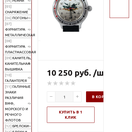
[04]
РЕМНИ
поиск
[05]
СНАРЯЖЕНИЕ
[06]
ПОГОНЫ
[07]
ФУРНИТУРА
МЕТАЛЛИЧЕСКАЯ
[08]
ФУРНИТУРА
ПЛАСТМАССОВАЯ
[09]
КАНИТЕЛЬ,
КАНИТЕЛЬНАЯ
ВЫШИВКА
10 250 руб. /шт
[10]
ГАЛАНТЕРЕЯ
[11]
ГАЛУННЫЕ
ЗНАКИ
В КОРЗИНУ
РАЗЛИЧИЯ
ВМФ,
МОРСКОГО И
КУПИТЬ В 1
РЕЧНОГО
КЛИК
ФЛОТОВ
[12]
БРЕЛОКИ
[13]
БЛЯХИ И