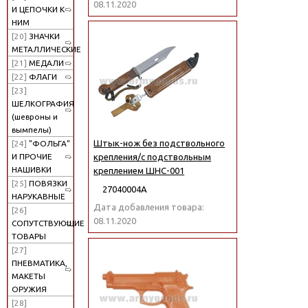
08.11.2020
И ЦЕПОЧКИ К
НИМ
[20]
ЗНАЧКИ
МЕТАЛЛИЧЕСКИЕ
[21]
МЕДАЛИ
[22]
ФЛАГИ
[23]
ШЕЛКОГРАФИЯ
(шевроны и
вымпелы)
Штык-нож без подствольного
[24]
"ФОЛЬГА"
И ПРОЧИЕ
крепления/с подствольным
НАШИВКИ
креплением ШНС-001
[25]
ПОВЯЗКИ
27040004А
НАРУКАВНЫЕ
Дата добавления товара:
[26]
08.11.2020
СОПУТСТВУЮЩИЕ
ТОВАРЫ
[27]
ПНЕВМАТИКА,
МАКЕТЫ
ОРУЖИЯ
[28]