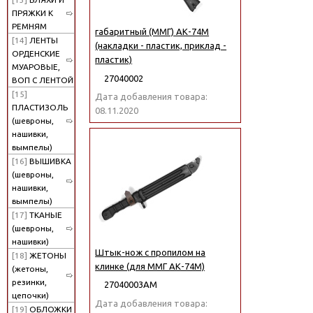
ПРЯЖКИ К
РЕМНЯМ
габаритный (ММГ) АК-74М
[14]
ЛЕНТЫ
(накладки - пластик, приклад -
ОРДЕНСКИЕ
пластик)
МУАРОВЫЕ,
27040002
ВОП С ЛЕНТОЙ
[15]
Дата добавления товара:
ПЛАСТИЗОЛЬ
08.11.2020
(шевроны,
нашивки,
вымпелы)
[16]
ВЫШИВКА
(шевроны,
нашивки,
вымпелы)
[17]
ТКАНЫЕ
(шевроны,
нашивки)
Штык-нож с пропилом на
[18]
ЖЕТОНЫ
клинке (для ММГ АК-74М)
(жетоны,
резинки,
27040003АМ
цепочки)
Дата добавления товара:
[19]
ОБЛОЖКИ