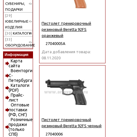
СУВЕНИРЫ,
ПОДАРКИ
[29]
ЮВЕЛИРНЫЕ
Пистолет тренировочный
ИЗДЕЛИЯ
резиновый Beretta 92FS
[30]
КАТАЛОГИ
оранжевый
[33]
27040005А
ОБОРУДОВАНИЕ
Дата добавления товара:
Информация
08.11.2020
Карта
сайта
Военторги
С-
Петербурга
Каталоги
(PDF)
Прайс-
лист
Оптовые
поставки
(РФ, СНГ)
Розничные
Пистолет тренировочный
продажи
резиновый Beretta 92FS черный
(только
27040006
СПб)