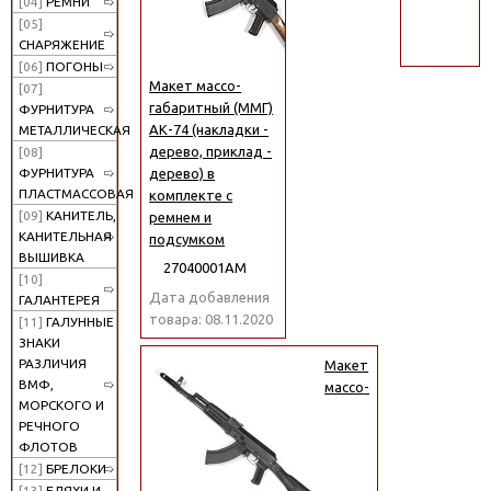
[04]
РЕМНИ
поиск
[05]
СНАРЯЖЕНИЕ
[06]
ПОГОНЫ
Макет массо-
[07]
габаритный (ММГ)
ФУРНИТУРА
АК-74 (накладки -
МЕТАЛЛИЧЕСКАЯ
дерево, приклад -
[08]
дерево) в
ФУРНИТУРА
ПЛАСТМАССОВАЯ
комплекте с
[09]
КАНИТЕЛЬ,
ремнем и
КАНИТЕЛЬНАЯ
подсумком
ВЫШИВКА
27040001АМ
[10]
Дата добавления
ГАЛАНТЕРЕЯ
товара: 08.11.2020
[11]
ГАЛУННЫЕ
ЗНАКИ
РАЗЛИЧИЯ
Макет
ВМФ,
массо-
МОРСКОГО И
РЕЧНОГО
ФЛОТОВ
[12]
БРЕЛОКИ
[13]
БЛЯХИ И