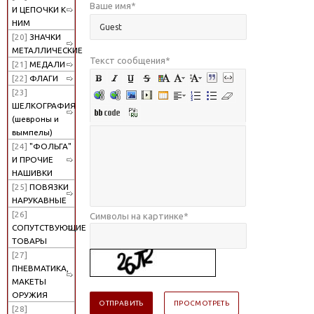
Ваше имя
*
И ЦЕПОЧКИ К
НИМ
[20]
ЗНАЧКИ
МЕТАЛЛИЧЕСКИЕ
Текст сообщения
*
[21]
МЕДАЛИ
[22]
ФЛАГИ
[23]
ШЕЛКОГРАФИЯ
(шевроны и
вымпелы)
[24]
"ФОЛЬГА"
И ПРОЧИЕ
НАШИВКИ
[25]
ПОВЯЗКИ
НАРУКАВНЫЕ
[26]
Символы на картинке
*
СОПУТСТВУЮЩИЕ
ТОВАРЫ
[27]
ПНЕВМАТИКА,
МАКЕТЫ
ОРУЖИЯ
[28]