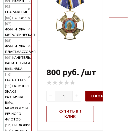
[04]
РЕМНИ
поиск
[05]
СНАРЯЖЕНИЕ
[06]
ПОГОНЫ
[07]
ФУРНИТУРА
МЕТАЛЛИЧЕСКАЯ
[08]
ФУРНИТУРА
ПЛАСТМАССОВАЯ
[09]
КАНИТЕЛЬ,
КАНИТЕЛЬНАЯ
ВЫШИВКА
800 руб. /шт
[10]
ГАЛАНТЕРЕЯ
[11]
ГАЛУННЫЕ
ЗНАКИ
В КОРЗИНУ
РАЗЛИЧИЯ
ВМФ,
МОРСКОГО И
КУПИТЬ В 1
РЕЧНОГО
КЛИК
ФЛОТОВ
[12]
БРЕЛОКИ
[13]
БЛЯХИ И