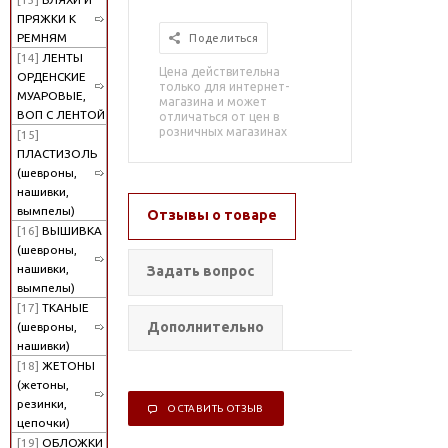
ПРЯЖКИ К
РЕМНЯМ
Поделиться
[14]
ЛЕНТЫ
Цена действительна
ОРДЕНСКИЕ
только для интернет-
МУАРОВЫЕ,
магазина и может
ВОП С ЛЕНТОЙ
отличаться от цен в
розничных магазинах
[15]
ПЛАСТИЗОЛЬ
(шевроны,
нашивки,
вымпелы)
Отзывы о товаре
[16]
ВЫШИВКА
(шевроны,
нашивки,
Задать вопрос
вымпелы)
[17]
ТКАНЫЕ
Дополнительно
(шевроны,
нашивки)
[18]
ЖЕТОНЫ
(жетоны,
резинки,
ОСТАВИТЬ ОТЗЫВ
цепочки)
[19]
ОБЛОЖКИ