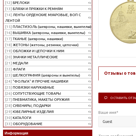
[12]
БРЕЛОКИ
[13]
БЛЯХИ И ПРЯЖКИ К РЕМНЯМ
[14]
ЛЕНТЫ ОРДЕНСКИЕ МУАРОВЫЕ, ВОП С
ЛЕНТОЙ
[15]
ПЛАСТИЗОЛЬ (шевроны, нашивки, вымпелы)
[16]
ВЫШИВКА (шевроны, нашивки, вымпелы)
[17]
ТКАНЫЕ (шевроны, нашивки)
[18]
ЖЕТОНЫ (жетоны, резинки, цепочки)
[19]
ОБЛОЖКИ И ЦЕПОЧКИ К НИМ
[20]
ЗНАЧКИ МЕТАЛЛИЧЕСКИЕ
[21]
МЕДАЛИ
[22]
ФЛАГИ
Отзывы о тов
[23]
ШЕЛКОГРАФИЯ (шевроны и вымпелы)
[24]
"ФОЛЬГА" И ПРОЧИЕ НАШИВКИ
[25]
ПОВЯЗКИ НАРУКАВНЫЕ
[26]
СОПУТСТВУЮЩИЕ ТОВАРЫ
ОСТАВИТЬ ОТЗ
[27]
ПНЕВМАТИКА, МАКЕТЫ ОРУЖИЯ
[28]
СУВЕНИРЫ, ПОДАРКИ
[29]
ЮВЕЛИРНЫЕ ИЗДЕЛИЯ
Ваше имя
*
[30]
КАТАЛОГИ
[33]
ОБОРУДОВАНИЕ
Информация
Текст сообщения
*