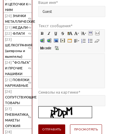
Ваше имя
*
И ЦЕПОЧКИ К
НИМ
[20]
ЗНАЧКИ
МЕТАЛЛИЧЕСКИЕ
Текст сообщения
*
[21]
МЕДАЛИ
[22]
ФЛАГИ
[23]
ШЕЛКОГРАФИЯ
(шевроны и
вымпелы)
[24]
"ФОЛЬГА"
И ПРОЧИЕ
НАШИВКИ
[25]
ПОВЯЗКИ
НАРУКАВНЫЕ
[26]
Символы на картинке
*
СОПУТСТВУЮЩИЕ
ТОВАРЫ
[27]
ПНЕВМАТИКА,
МАКЕТЫ
ОРУЖИЯ
[28]