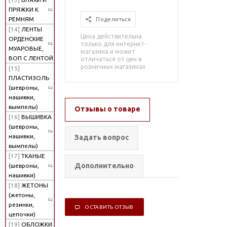
ПРЯЖКИ К
РЕМНЯМ
Поделиться
[14]
ЛЕНТЫ
Цена действительна
ОРДЕНСКИЕ
только для интернет-
МУАРОВЫЕ,
магазина и может
ВОП С ЛЕНТОЙ
отличаться от цен в
розничных магазинах
[15]
ПЛАСТИЗОЛЬ
(шевроны,
нашивки,
вымпелы)
Отзывы о товаре
[16]
ВЫШИВКА
(шевроны,
нашивки,
Задать вопрос
вымпелы)
[17]
ТКАНЫЕ
Дополнительно
(шевроны,
нашивки)
[18]
ЖЕТОНЫ
(жетоны,
резинки,
ОСТАВИТЬ ОТЗЫВ
цепочки)
[19]
ОБЛОЖКИ