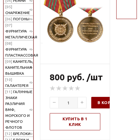
[04]
РЕМНИ
поиск
[05]
СНАРЯЖЕНИЕ
[06]
ПОГОНЫ
[07]
ФУРНИТУРА
МЕТАЛЛИЧЕСКАЯ
[08]
ФУРНИТУРА
ПЛАСТМАССОВАЯ
[09]
КАНИТЕЛЬ,
КАНИТЕЛЬНАЯ
ВЫШИВКА
800 руб. /шт
[10]
ГАЛАНТЕРЕЯ
[11]
ГАЛУННЫЕ
ЗНАКИ
В КОРЗИНУ
РАЗЛИЧИЯ
ВМФ,
МОРСКОГО И
КУПИТЬ В 1
РЕЧНОГО
КЛИК
ФЛОТОВ
[12]
БРЕЛОКИ
[13]
БЛЯХИ И