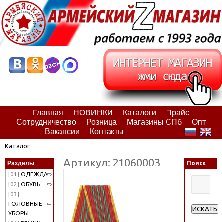
Главная
НОВИНКИ
Каталоги
Прайс
Сотрудничество
Розница
Магазины СПб
Опт
Вакансии
Контакты
Каталог
Артикул: 21060003
Разделы
Поиск
[01]
ОДЕЖДА
[02]
ОБУВЬ
[03]
ГОЛОВНЫЕ
ИСКАТЬ
УБОРЫ
Расширен