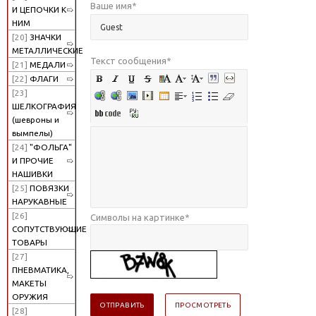
Ваше имя
*
И ЦЕПОЧКИ К
НИМ
[20]
ЗНАЧКИ
МЕТАЛЛИЧЕСКИЕ
Текст сообщения
*
[21]
МЕДАЛИ
[22]
ФЛАГИ
[23]
ШЕЛКОГРАФИЯ
(шевроны и
вымпелы)
[24]
"ФОЛЬГА"
И ПРОЧИЕ
НАШИВКИ
[25]
ПОВЯЗКИ
НАРУКАВНЫЕ
[26]
Символы на картинке
*
СОПУТСТВУЮЩИЕ
ТОВАРЫ
[27]
ПНЕВМАТИКА,
МАКЕТЫ
ОРУЖИЯ
[28]