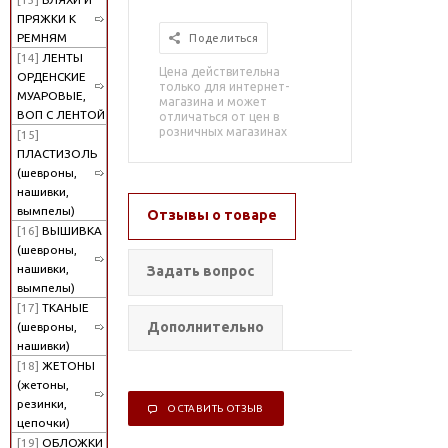
ПРЯЖКИ К
РЕМНЯМ
Поделиться
[14]
ЛЕНТЫ
Цена действительна
ОРДЕНСКИЕ
только для интернет-
МУАРОВЫЕ,
магазина и может
ВОП С ЛЕНТОЙ
отличаться от цен в
розничных магазинах
[15]
ПЛАСТИЗОЛЬ
(шевроны,
нашивки,
вымпелы)
Отзывы о товаре
[16]
ВЫШИВКА
(шевроны,
нашивки,
Задать вопрос
вымпелы)
[17]
ТКАНЫЕ
Дополнительно
(шевроны,
нашивки)
[18]
ЖЕТОНЫ
(жетоны,
резинки,
ОСТАВИТЬ ОТЗЫВ
цепочки)
[19]
ОБЛОЖКИ