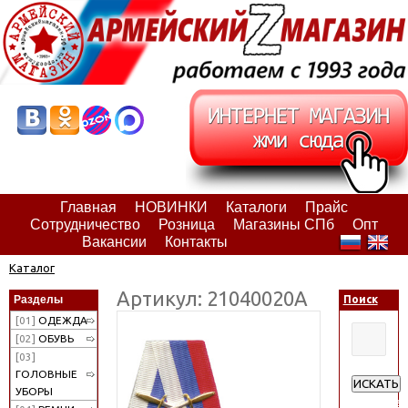
Главная
НОВИНКИ
Каталоги
Прайс
Сотрудничество
Розница
Магазины СПб
Опт
Вакансии
Контакты
Каталог
Артикул: 21040020А
Разделы
Поиск
[01]
ОДЕЖДА
[02]
ОБУВЬ
[03]
ГОЛОВНЫЕ
ИСКАТЬ
УБОРЫ
Расширен