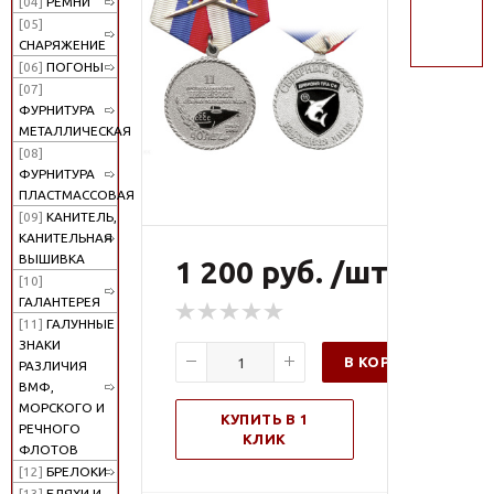
[04]
РЕМНИ
поиск
[05]
СНАРЯЖЕНИЕ
[06]
ПОГОНЫ
[07]
ФУРНИТУРА
МЕТАЛЛИЧЕСКАЯ
[08]
ФУРНИТУРА
ПЛАСТМАССОВАЯ
[09]
КАНИТЕЛЬ,
КАНИТЕЛЬНАЯ
ВЫШИВКА
1 200 руб. /шт
[10]
ГАЛАНТЕРЕЯ
[11]
ГАЛУННЫЕ
ЗНАКИ
В КОРЗИНУ
РАЗЛИЧИЯ
ВМФ,
МОРСКОГО И
КУПИТЬ В 1
РЕЧНОГО
КЛИК
ФЛОТОВ
[12]
БРЕЛОКИ
[13]
БЛЯХИ И