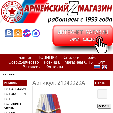
Главная
НОВИНКИ
Каталоги
Прайс
Сотрудничество
Розница
Магазины СПб
Опт
Вакансии
Контакты
Каталог
Артикул: 21040020А
Разделы
Поиск
[01]
ОДЕЖДА
[02]
ОБУВЬ
[03]
ГОЛОВНЫЕ
ИСКАТЬ
УБОРЫ
Расширен