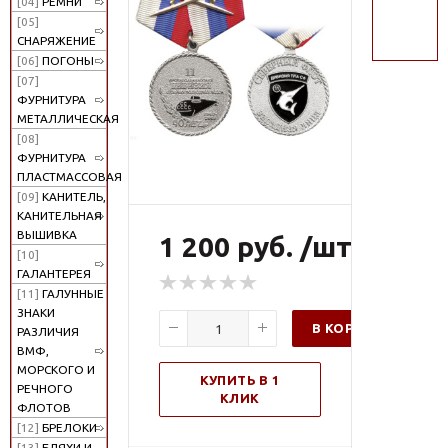
[04]
РЕМНИ
поиск
[05]
СНАРЯЖЕНИЕ
[06]
ПОГОНЫ
[07]
ФУРНИТУРА
МЕТАЛЛИЧЕСКАЯ
[08]
ФУРНИТУРА
ПЛАСТМАССОВАЯ
[09]
КАНИТЕЛЬ,
КАНИТЕЛЬНАЯ
ВЫШИВКА
1 200 руб. /шт
[10]
ГАЛАНТЕРЕЯ
[11]
ГАЛУННЫЕ
ЗНАКИ
В КОРЗИНУ
РАЗЛИЧИЯ
ВМФ,
МОРСКОГО И
КУПИТЬ В 1
РЕЧНОГО
КЛИК
ФЛОТОВ
[12]
БРЕЛОКИ
[13]
БЛЯХИ И