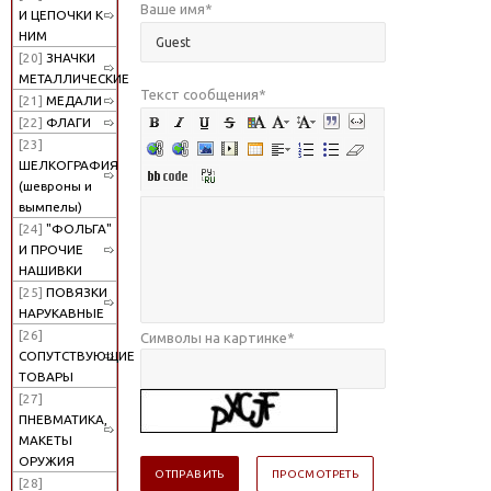
Ваше имя
*
И ЦЕПОЧКИ К
НИМ
[20]
ЗНАЧКИ
МЕТАЛЛИЧЕСКИЕ
Текст сообщения
*
[21]
МЕДАЛИ
[22]
ФЛАГИ
[23]
ШЕЛКОГРАФИЯ
(шевроны и
вымпелы)
[24]
"ФОЛЬГА"
И ПРОЧИЕ
НАШИВКИ
[25]
ПОВЯЗКИ
НАРУКАВНЫЕ
[26]
Символы на картинке
*
СОПУТСТВУЮЩИЕ
ТОВАРЫ
[27]
ПНЕВМАТИКА,
МАКЕТЫ
ОРУЖИЯ
[28]