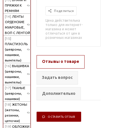
ПРЯЖКИ К
РЕМНЯМ
Поделиться
[14]
ЛЕНТЫ
Цена действительна
ОРДЕНСКИЕ
только для интернет-
МУАРОВЫЕ,
магазина и может
ВОП С ЛЕНТОЙ
отличаться от цен в
розничных магазинах
[15]
ПЛАСТИЗОЛЬ
(шевроны,
нашивки,
вымпелы)
Отзывы о товаре
[16]
ВЫШИВКА
(шевроны,
нашивки,
Задать вопрос
вымпелы)
[17]
ТКАНЫЕ
Дополнительно
(шевроны,
нашивки)
[18]
ЖЕТОНЫ
(жетоны,
резинки,
ОСТАВИТЬ ОТЗЫВ
цепочки)
[19]
ОБЛОЖКИ