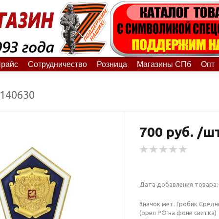
райс
Сотрудничество
Розница
Магазины СПб
Опт
0140630
700 руб. /ш
Дата добавления товара: 
Значок мет. Гробик Сред
(орел РФ на фоне свитка)