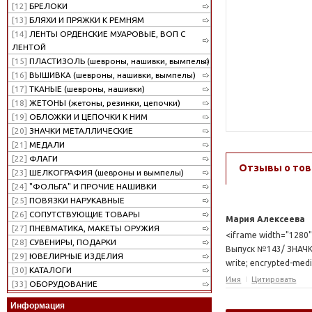
[12]
БРЕЛОКИ
[13]
БЛЯХИ И ПРЯЖКИ К РЕМНЯМ
[14]
ЛЕНТЫ ОРДЕНСКИЕ МУАРОВЫЕ, ВОП С
ЛЕНТОЙ
[15]
ПЛАСТИЗОЛЬ (шевроны, нашивки, вымпелы)
[16]
ВЫШИВКА (шевроны, нашивки, вымпелы)
[17]
ТКАНЫЕ (шевроны, нашивки)
[18]
ЖЕТОНЫ (жетоны, резинки, цепочки)
[19]
ОБЛОЖКИ И ЦЕПОЧКИ К НИМ
[20]
ЗНАЧКИ МЕТАЛЛИЧЕСКИЕ
[21]
МЕДАЛИ
[22]
ФЛАГИ
Отзывы о тов
[23]
ШЕЛКОГРАФИЯ (шевроны и вымпелы)
[24]
"ФОЛЬГА" И ПРОЧИЕ НАШИВКИ
[25]
ПОВЯЗКИ НАРУКАВНЫЕ
[26]
СОПУТСТВУЮЩИЕ ТОВАРЫ
Мария Алексеева
[27]
ПНЕВМАТИКА, МАКЕТЫ ОРУЖИЯ
<iframe width="1280"
[28]
СУВЕНИРЫ, ПОДАРКИ
Выпуск №143/ ЗНАЧК
[29]
ЮВЕЛИРНЫЕ ИЗДЕЛИЯ
write; encrypted-medi
[30]
КАТАЛОГИ
Имя
Цитировать
[33]
ОБОРУДОВАНИЕ
Информация