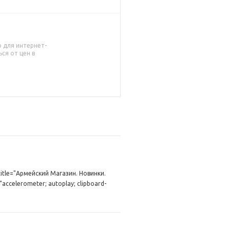
о для интернет-
ся от цен в
title="Армейский Магазин. Новинки.
elerometer; autoplay; clipboard-