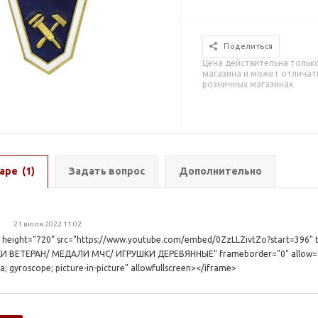
Поделиться
Цена действительна тольк
магазина и может отличать
розничных магазинах
аре
(1)
Задать вопрос
Дополнительно
21 июля 2022 11:02
 height="720" src="https://www.youtube.com/embed/0ZzLLZivtZo?start=396" 
И ВЕТЕРАН/ МЕДАЛИ МЧС/ ИГРУШКИ ДЕРЕВЯННЫЕ" frameborder="0" allow="acc
a; gyroscope; picture-in-picture" allowfullscreen></iframe>