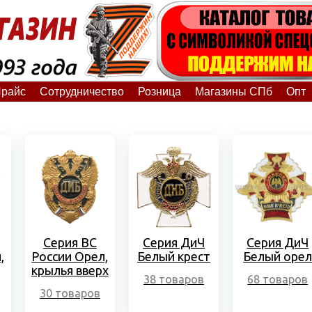
райс
Сотрудничество
Розница
Магазины СПб
Опт
Серия ВС
Серия ДиЧ
Серия ДиЧ
,
России Орел,
Белый крест
Белый оре
крылья вверх
38 товаров
68 товаров
30 товаров