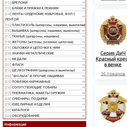
[12]
БРЕЛОКИ
[13]
БЛЯХИ И ПРЯЖКИ К РЕМНЯМ
[14]
ЛЕНТЫ ОРДЕНСКИЕ МУАРОВЫЕ, ВОП С
ЛЕНТОЙ
[15]
ПЛАСТИЗОЛЬ (шевроны, нашивки, вымпелы)
[16]
ВЫШИВКА (шевроны, нашивки, вымпелы)
[17]
ТКАНЫЕ (шевроны, нашивки)
[18]
ЖЕТОНЫ (жетоны, резинки, цепочки)
[19]
ОБЛОЖКИ И ЦЕПОЧКИ К НИМ
Серия ДиЧ
[20]
ЗНАЧКИ МЕТАЛЛИЧЕСКИЕ
Красный кре
[21]
МЕДАЛИ
в венке
[22]
ФЛАГИ
[23]
ШЕЛКОГРАФИЯ (шевроны и вымпелы)
36 товаров
[24]
"ФОЛЬГА" И ПРОЧИЕ НАШИВКИ
[25]
ПОВЯЗКИ НАРУКАВНЫЕ
[26]
СОПУТСТВУЮЩИЕ ТОВАРЫ
[27]
ПНЕВМАТИКА, МАКЕТЫ ОРУЖИЯ
[28]
СУВЕНИРЫ, ПОДАРКИ
[29]
ЮВЕЛИРНЫЕ ИЗДЕЛИЯ
[30]
КАТАЛОГИ
[33]
ОБОРУДОВАНИЕ
Информация