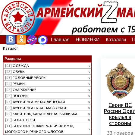
Главная
НОВИНКИ
Каталоги
П
Каталог
Разделы
[01]
ОДЕЖДА
[02]
ОБУВЬ
[03]
ГОЛОВНЫЕ УБОРЫ
[04]
РЕМНИ
[05]
СНАРЯЖЕНИЕ
[06]
ПОГОНЫ
[07]
ФУРНИТУРА МЕТАЛЛИЧЕСКАЯ
Серия ВС
[08]
ФУРНИТУРА ПЛАСТМАССОВАЯ
России Орел
[09]
КАНИТЕЛЬ, КАНИТЕЛЬНАЯ ВЫШИВКА
крылья в
[10]
ГАЛАНТЕРЕЯ
стороны
[11]
ГАЛУННЫЕ ЗНАКИ РАЗЛИЧИЯ ВМФ,
МОРСКОГО И РЕЧНОГО ФЛОТОВ
33 товаров