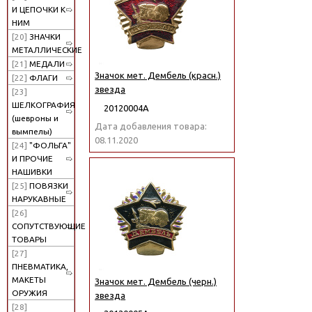
И ЦЕПОЧКИ К
НИМ
[20]
ЗНАЧКИ
МЕТАЛЛИЧЕСКИЕ
[21]
МЕДАЛИ
Значок мет. Дембель (красн.)
[22]
ФЛАГИ
звезда
[23]
ШЕЛКОГРАФИЯ
20120004А
(шевроны и
Дата добавления товара:
вымпелы)
08.11.2020
[24]
"ФОЛЬГА"
И ПРОЧИЕ
НАШИВКИ
[25]
ПОВЯЗКИ
НАРУКАВНЫЕ
[26]
СОПУТСТВУЮЩИЕ
ТОВАРЫ
[27]
ПНЕВМАТИКА,
МАКЕТЫ
Значок мет. Дембель (черн.)
ОРУЖИЯ
звезда
[28]