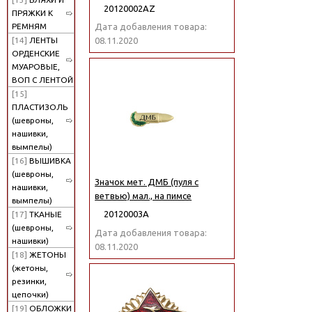
20120002АZ
ПРЯЖКИ К
РЕМНЯМ
Дата добавления товара:
[14]
ЛЕНТЫ
08.11.2020
ОРДЕНСКИЕ
МУАРОВЫЕ,
ВОП С ЛЕНТОЙ
[15]
ПЛАСТИЗОЛЬ
(шевроны,
нашивки,
вымпелы)
[16]
ВЫШИВКА
(шевроны,
Значок мет. ДМБ (пуля с
нашивки,
ветвью) мал., на пимсе
вымпелы)
20120003А
[17]
ТКАНЫЕ
(шевроны,
Дата добавления товара:
нашивки)
08.11.2020
[18]
ЖЕТОНЫ
(жетоны,
резинки,
цепочки)
[19]
ОБЛОЖКИ