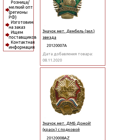
Розница/
мелкий опт
(регионы
РФ)
Изготовим
на заказ
Значок мет. Дембель (зел.)
Ищем
поставщиков
звезда
Контактная
20120007А
информация
Дата добавления товара:
08.11.2020
Значок мет. ДМБ Домой!
(красн.) с подковой
20120008АZ