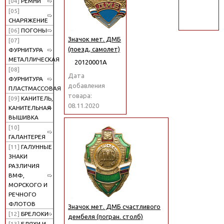
[04]
РЕМНИ
поиск
[05]
СНАРЯЖЕНИЕ
[06]
ПОГОНЫ
Значок мет. ДМБ
[07]
(поезд, самолет)
ФУРНИТУРА
МЕТАЛЛИЧЕСКАЯ
20120001А
[08]
Дата
ФУРНИТУРА
добавления
ПЛАСТМАССОВАЯ
товара:
[09]
КАНИТЕЛЬ,
08.11.2020
КАНИТЕЛЬНАЯ
ВЫШИВКА
[10]
ГАЛАНТЕРЕЯ
[11]
ГАЛУННЫЕ
ЗНАКИ
РАЗЛИЧИЯ
ВМФ,
МОРСКОГО И
РЕЧНОГО
ФЛОТОВ
Значок мет. ДМБ счастливого
[12]
БРЕЛОКИ
дембеля (погран. столб)
[13]
БЛЯХИ И