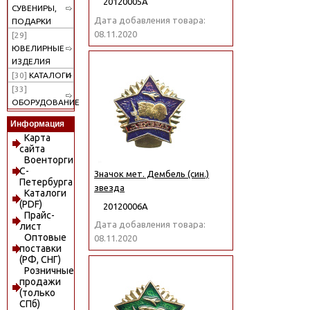
20120005А
СУВЕНИРЫ,
Дата добавления товара:
ПОДАРКИ
08.11.2020
[29]
ЮВЕЛИРНЫЕ
ИЗДЕЛИЯ
[30]
КАТАЛОГИ
[33]
ОБОРУДОВАНИЕ
Информация
Карта
сайта
Военторги
С-
Значок мет. Дембель (син.)
Петербурга
звезда
Каталоги
(PDF)
20120006А
Прайс-
Дата добавления товара:
лист
Оптовые
08.11.2020
поставки
(РФ, СНГ)
Розничные
продажи
(только
СПб)