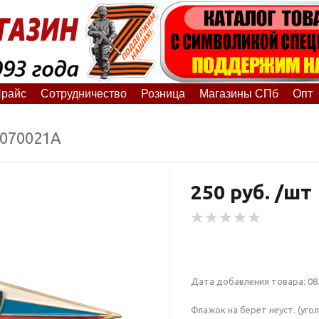
райс
Сотрудничество
Розница
Магазины СПб
Опт
0070021А
250 руб. /шт
Дата добавления товара: 08.
Флажок на берет неуст. (уголо