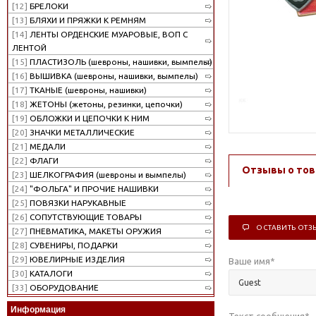
[12]
БРЕЛОКИ
[13]
БЛЯХИ И ПРЯЖКИ К РЕМНЯМ
[14]
ЛЕНТЫ ОРДЕНСКИЕ МУАРОВЫЕ, ВОП С
ЛЕНТОЙ
[15]
ПЛАСТИЗОЛЬ (шевроны, нашивки, вымпелы)
[16]
ВЫШИВКА (шевроны, нашивки, вымпелы)
[17]
ТКАНЫЕ (шевроны, нашивки)
[18]
ЖЕТОНЫ (жетоны, резинки, цепочки)
[19]
ОБЛОЖКИ И ЦЕПОЧКИ К НИМ
[20]
ЗНАЧКИ МЕТАЛЛИЧЕСКИЕ
[21]
МЕДАЛИ
[22]
ФЛАГИ
Отзывы о тов
[23]
ШЕЛКОГРАФИЯ (шевроны и вымпелы)
[24]
"ФОЛЬГА" И ПРОЧИЕ НАШИВКИ
[25]
ПОВЯЗКИ НАРУКАВНЫЕ
[26]
СОПУТСТВУЮЩИЕ ТОВАРЫ
ОСТАВИТЬ ОТЗ
[27]
ПНЕВМАТИКА, МАКЕТЫ ОРУЖИЯ
[28]
СУВЕНИРЫ, ПОДАРКИ
[29]
ЮВЕЛИРНЫЕ ИЗДЕЛИЯ
Ваше имя
*
[30]
КАТАЛОГИ
[33]
ОБОРУДОВАНИЕ
Информация
Текст сообщения
*