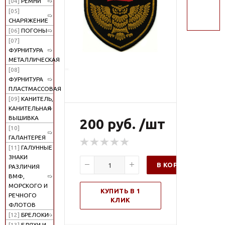
[04]
РЕМНИ
поиск
[05]
СНАРЯЖЕНИЕ
[06]
ПОГОНЫ
[07]
ФУРНИТУРА
МЕТАЛЛИЧЕСКАЯ
[08]
ФУРНИТУРА
ПЛАСТМАССОВАЯ
[09]
КАНИТЕЛЬ,
КАНИТЕЛЬНАЯ
ВЫШИВКА
200 руб. /шт
[10]
ГАЛАНТЕРЕЯ
[11]
ГАЛУННЫЕ
ЗНАКИ
В КОРЗИНУ
РАЗЛИЧИЯ
ВМФ,
МОРСКОГО И
КУПИТЬ В 1
РЕЧНОГО
КЛИК
ФЛОТОВ
[12]
БРЕЛОКИ
[13]
БЛЯХИ И