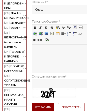
Ваше имя
*
И ЦЕПОЧКИ К
НИМ
[20]
ЗНАЧКИ
МЕТАЛЛИЧЕСКИЕ
Текст сообщения
*
[21]
МЕДАЛИ
[22]
ФЛАГИ
[23]
ШЕЛКОГРАФИЯ
(шевроны и
вымпелы)
[24]
"ФОЛЬГА"
И ПРОЧИЕ
НАШИВКИ
[25]
ПОВЯЗКИ
НАРУКАВНЫЕ
[26]
Символы на картинке
*
СОПУТСТВУЮЩИЕ
ТОВАРЫ
[27]
ПНЕВМАТИКА,
МАКЕТЫ
ОРУЖИЯ
[28]