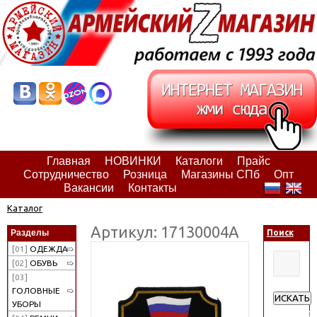
Главная
НОВИНКИ
Каталоги
Прайс
Сотрудничество
Розница
Магазины СПб
Опт
Вакансии
Контакты
Каталог
Артикул: 17130004А
Разделы
Поиск
[01]
ОДЕЖДА
[02]
ОБУВЬ
[03]
ГОЛОВНЫЕ
ИСКАТЬ
УБОРЫ
Расширен