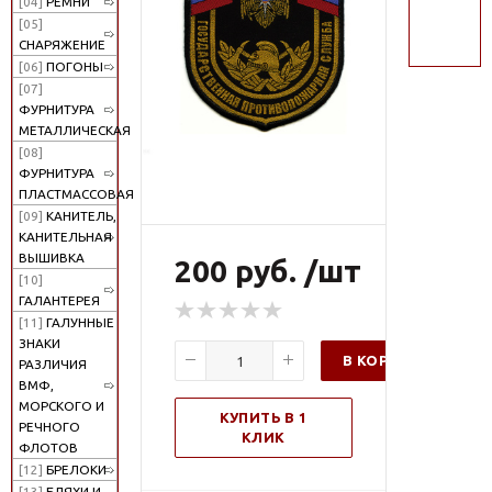
[04]
РЕМНИ
поиск
[05]
СНАРЯЖЕНИЕ
[06]
ПОГОНЫ
[07]
ФУРНИТУРА
МЕТАЛЛИЧЕСКАЯ
[08]
ФУРНИТУРА
ПЛАСТМАССОВАЯ
[09]
КАНИТЕЛЬ,
КАНИТЕЛЬНАЯ
ВЫШИВКА
200 руб. /шт
[10]
ГАЛАНТЕРЕЯ
[11]
ГАЛУННЫЕ
ЗНАКИ
В КОРЗИНУ
РАЗЛИЧИЯ
ВМФ,
МОРСКОГО И
КУПИТЬ В 1
РЕЧНОГО
КЛИК
ФЛОТОВ
[12]
БРЕЛОКИ
[13]
БЛЯХИ И