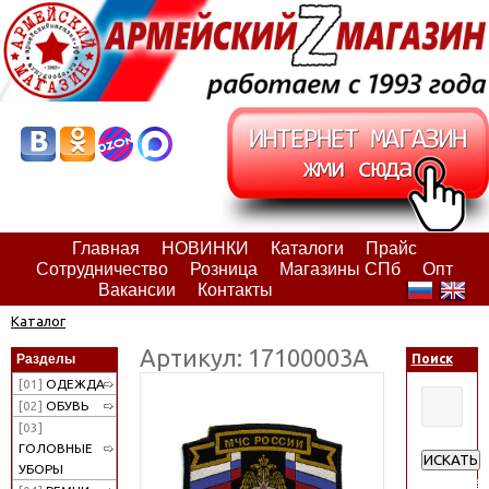
Главная
НОВИНКИ
Каталоги
Прайс
Сотрудничество
Розница
Магазины СПб
Опт
Вакансии
Контакты
Каталог
Артикул: 17100003А
Разделы
Поиск
[01]
ОДЕЖДА
[02]
ОБУВЬ
[03]
ГОЛОВНЫЕ
ИСКАТЬ
УБОРЫ
Расширен