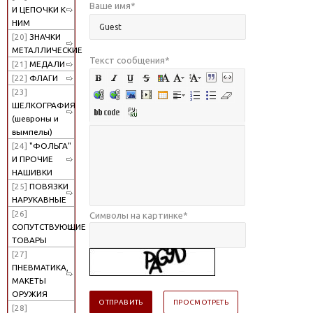
Ваше имя
*
И ЦЕПОЧКИ К
НИМ
[20]
ЗНАЧКИ
МЕТАЛЛИЧЕСКИЕ
Текст сообщения
*
[21]
МЕДАЛИ
[22]
ФЛАГИ
[23]
ШЕЛКОГРАФИЯ
(шевроны и
вымпелы)
[24]
"ФОЛЬГА"
И ПРОЧИЕ
НАШИВКИ
[25]
ПОВЯЗКИ
НАРУКАВНЫЕ
[26]
Символы на картинке
*
СОПУТСТВУЮЩИЕ
ТОВАРЫ
[27]
ПНЕВМАТИКА,
МАКЕТЫ
ОРУЖИЯ
[28]