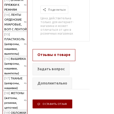
ПРЯЖКИ К
РЕМНЯМ
Поделиться
[14]
ЛЕНТЫ
Цена действительна
ОРДЕНСКИЕ
только для интернет-
МУАРОВЫЕ,
магазина и может
ВОП С ЛЕНТОЙ
отличаться от цен в
розничных магазинах
[15]
ПЛАСТИЗОЛЬ
(шевроны,
нашивки,
вымпелы)
Отзывы о товаре
[16]
ВЫШИВКА
(шевроны,
нашивки,
Задать вопрос
вымпелы)
[17]
ТКАНЫЕ
Дополнительно
(шевроны,
нашивки)
[18]
ЖЕТОНЫ
(жетоны,
резинки,
ОСТАВИТЬ ОТЗЫВ
цепочки)
[19]
ОБЛОЖКИ